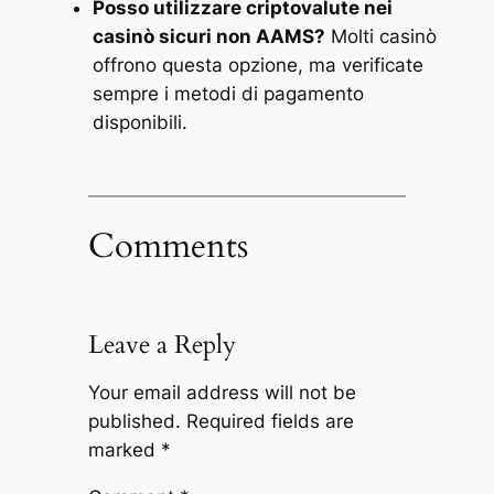
Posso utilizzare criptovalute nei
casinò sicuri non AAMS?
Molti casinò
offrono questa opzione, ma verificate
sempre i metodi di pagamento
disponibili.
Comments
Leave a Reply
Your email address will not be
published.
Required fields are
marked
*