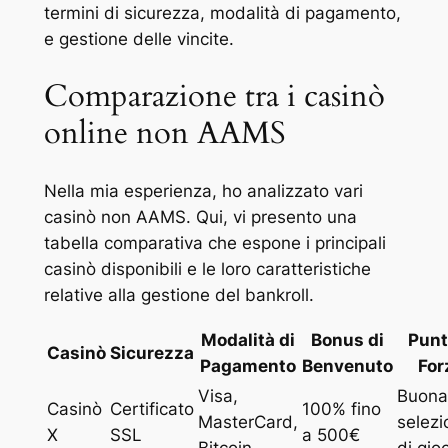
termini di sicurezza, modalità di pagamento,
e gestione delle vincite.
Comparazione tra i casinò
online non AAMS
Nella mia esperienza, ho analizzato vari
casinò non AAMS. Qui, vi presento una
tabella comparativa che espone i principali
casinò disponibili e le loro caratteristiche
relative alla gestione del bankroll.
Modalità di
Bonus di
Punt
Casinò
Sicurezza
Pagamento
Benvenuto
For
Visa,
Buona
Casinò
Certificato
100% fino
MasterCard,
selezi
X
SSL
a 500€