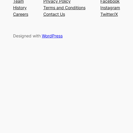
Team
Privacy Policy
Facebook
History
Terms and Conditions
Instagram
Careers
Contact Us
Twitter/X
Designed with
WordPress