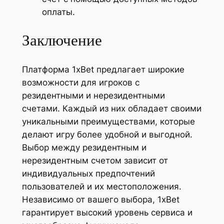
оплаты.
Заключение
Платформа 1xBet предлагает широкие
возможности для игроков с
резидентными и нерезидентными
счетами. Каждый из них обладает своими
уникальными преимуществами, которые
делают игру более удобной и выгодной.
Выбор между резидентным и
нерезидентным счетом зависит от
индивидуальных предпочтений
пользователей и их местоположения.
Независимо от вашего выбора, 1xBet
гарантирует высокий уровень сервиса и