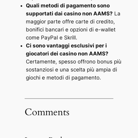
Quali metodi di pagamento sono
supportati dai casino non AAMS?
La
maggior parte offre carte di credito,
bonifici bancari e opzioni di e-wallet
come PayPal e Skrill.
Ci sono vantaggi esclusivi per i
giocatori dei casino non AAMS?
Certamente, spesso offrono bonus più
sostanziosi e una scelta più ampia di
giochi e metodi di pagamento.
Comments