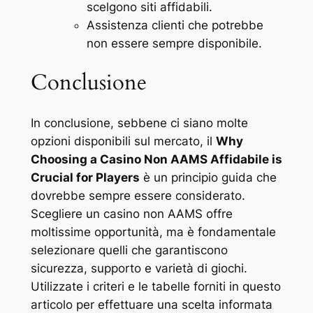
scelgono siti affidabili.
Assistenza clienti che potrebbe
non essere sempre disponibile.
Conclusione
In conclusione, sebbene ci siano molte
opzioni disponibili sul mercato, il
Why
Choosing a Casino Non AAMS Affidabile is
Crucial for Players
è un principio guida che
dovrebbe sempre essere considerato.
Scegliere un casino non AAMS offre
moltissime opportunità, ma è fondamentale
selezionare quelli che garantiscono
sicurezza, supporto e varietà di giochi.
Utilizzate i criteri e le tabelle forniti in questo
articolo per effettuare una scelta informata