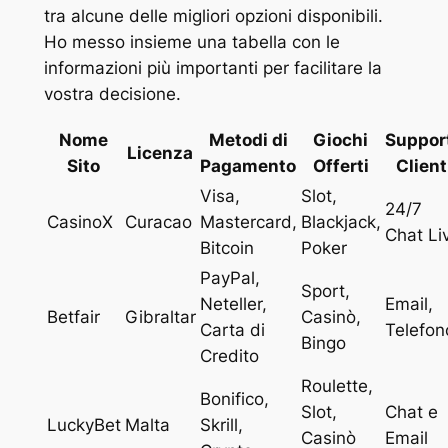
tra alcune delle migliori opzioni disponibili.
Ho messo insieme una tabella con le
informazioni più importanti per facilitare la
vostra decisione.
Nome
Metodi di
Giochi
Suppor
Licenza
Sito
Pagamento
Offerti
Client
Visa,
Slot,
24/7
CasinoX
Curacao
Mastercard,
Blackjack,
Chat Li
Bitcoin
Poker
PayPal,
Sport,
Neteller,
Email,
Betfair
Gibraltar
Casinò,
Carta di
Telefon
Bingo
Credito
Roulette,
Bonifico,
Slot,
Chat e
LuckyBet
Malta
Skrill,
Casinò
Email