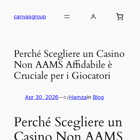
Skip
to
canvasgroup
content
Perché Scegliere un Casino
Non AAMS Affidabile è
Cruciale per i Giocatori
Apr 30, 2026
—
Hamza
in
Blog
by
Perché Scegliere un
Casino Non AAMS