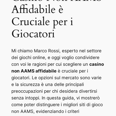
Affidabile è
Cruciale per i
Giocatori
Mi chiamo Marco Rossi, esperto nel settore
dei giochi online, e oggi voglio condividere
con voi le ragioni per cui scegliere un
casino
non AAMS affidabile
è cruciale per i
giocatori. Le opzioni sul mercato sono varie
e la sicurezza è una delle principali
preoccupazioni per chi desidera divertirsi
senza intoppi. In questa guida, vi mostrerò
come poter distinguere i migliori siti di gioco
non AAMS, evidenziando i criteri