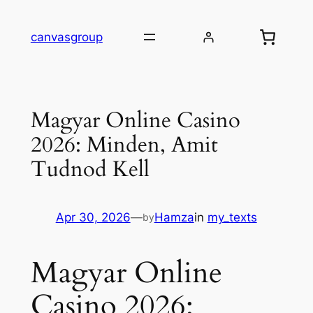
Skip
to
canvasgroup
content
Magyar Online Casino
2026: Minden, Amit
Tudnod Kell
Apr 30, 2026
—
Hamza
in
my_texts
by
Magyar Online
Casino 2026: