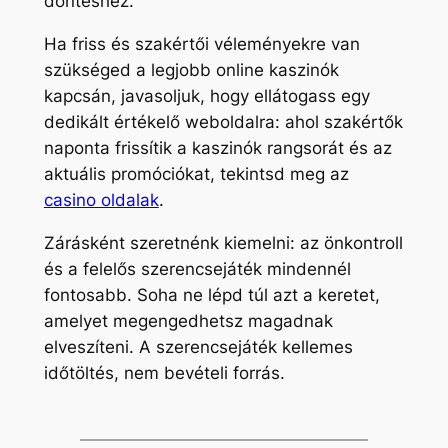
döntéshez.
Ha friss és szakértői véleményekre van
szükséged a legjobb online kaszinók
kapcsán, javasoljuk, hogy ellátogass egy
dedikált értékelő weboldalra: ahol szakértők
naponta frissítik a kaszinók rangsorát és az
aktuális promóciókat, tekintsd meg az
casino oldalak
.
Zárásként szeretnénk kiemelni: az önkontroll
és a felelős szerencsejáték mindennél
fontosabb. Soha ne lépd túl azt a keretet,
amelyet megengedhetsz magadnak
elveszíteni. A szerencsejáték kellemes
időtöltés, nem bevételi forrás.