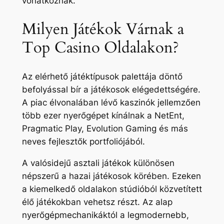
vonatkoznak.
Milyen Játékok Várnak a
Top Casino Oldalakon?
Az elérhető játéktípusok palettája döntő
befolyással bír a játékosok elégedettségére.
A piac élvonalában lévő kaszinók jellemzően
több ezer nyerőgépet kínálnak a NetEnt,
Pragmatic Play, Evolution Gaming és más
neves fejlesztők portfoliójából.
A valósidejű asztali játékok különösen
népszerű a hazai játékosok körében. Ezeken
a kiemelkedő oldalakon stúdióból közvetített
élő játékokban vehetsz részt. Az alap
nyerőgépmechanikáktól a legmodernebb,