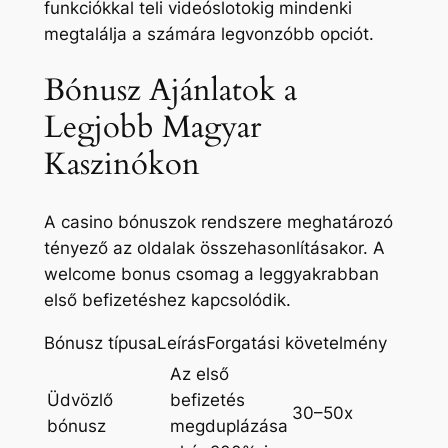
funkciókkal teli videóslotokig mindenki
megtalálja a számára legvonzóbb opciót.
Bónusz Ajánlatok a
Legjobb Magyar
Kaszinókon
A casino bónuszok rendszere meghatározó
tényező az oldalak összehasonlításakor. A
welcome bonus csomag a leggyakrabban
első befizetéshez kapcsolódik.
Bónusz típusaLeírásForgatási követelmény
Az első
Üdvözlő
befizetés
30–50x
bónusz
megduplázása