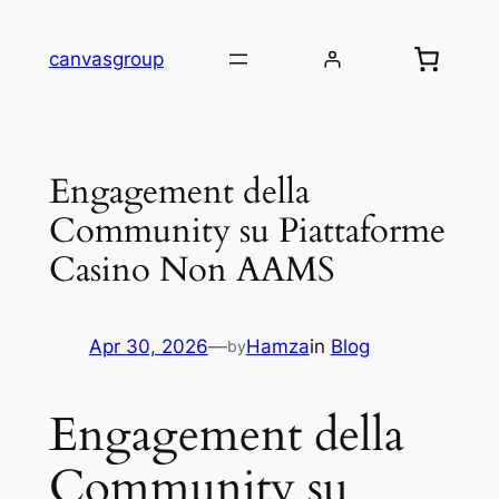
Skip
to
canvasgroup
content
Engagement della
Community su Piattaforme
Casino Non AAMS
Apr 30, 2026
—
Hamza
in
Blog
by
Engagement della
Community su