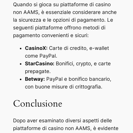
Quando si gioca su piattaforme di casino
non AAMS, è essenziale considerare anche
la sicurezza e le opzioni di pagamento. Le
seguenti piattaforme offrono metodi di
pagamento convenienti e sicuri:
CasinoX:
Carte di credito, e-wallet
come PayPal.
StarCasino:
Bonifici, crypto, e carte
prepagate.
Betway:
PayPal e bonifico bancario,
con buone misure di crittografia.
Conclusione
Dopo aver esaminato diversi aspetti delle
piattaforme di casino non AAMS, è evidente