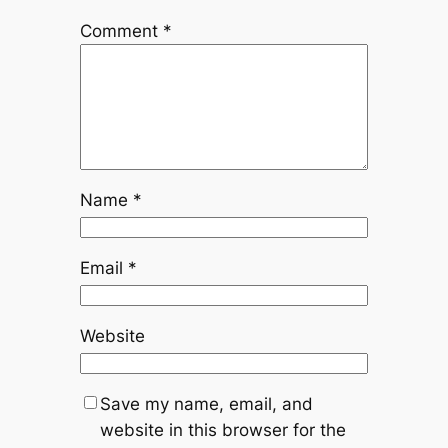
Comment
*
Name
*
Email
*
Website
Save my name, email, and
website in this browser for the