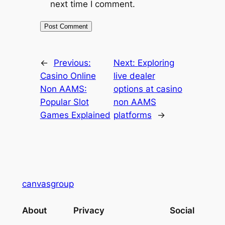
next time I comment.
←
Previous:
Next:
Exploring
Casino Online
live dealer
Non AAMS:
options at casino
Popular Slot
non AAMS
Games Explained
platforms
→
canvasgroup
About
Privacy
Social