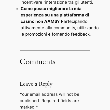
incentivare l’interazione tra gli utenti.
Come posso migliorare la mia
esperienza su una piattaforma di
casino non AAMS?
Partecipando
attivamente alla community, utilizzando
le promozioni e fornendo feedback.
Comments
Leave a Reply
Your email address will not be
published.
Required fields are
marked
*