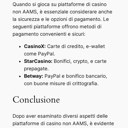
Quando si gioca su piattaforme di casino
non AAMS, è essenziale considerare anche
la sicurezza e le opzioni di pagamento. Le
seguenti piattaforme offrono metodi di
pagamento convenienti e sicuri:
CasinoX:
Carte di credito, e-wallet
come PayPal.
StarCasino:
Bonifici, crypto, e carte
prepagate.
Betway:
PayPal e bonifico bancario,
con buone misure di crittografia.
Conclusione
Dopo aver esaminato diversi aspetti delle
piattaforme di casino non AAMS, è evidente