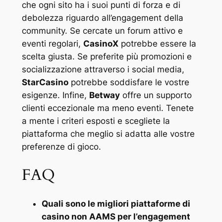
che ogni sito ha i suoi punti di forza e di
debolezza riguardo all’engagement della
community. Se cercate un forum attivo e
eventi regolari,
CasinoX
potrebbe essere la
scelta giusta. Se preferite più promozioni e
socializzazione attraverso i social media,
StarCasino
potrebbe soddisfare le vostre
esigenze. Infine,
Betway
offre un supporto
clienti eccezionale ma meno eventi. Tenete
a mente i criteri esposti e scegliete la
piattaforma che meglio si adatta alle vostre
preferenze di gioco.
FAQ
Quali sono le migliori piattaforme di
casino non AAMS per l’engagement