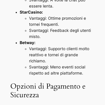
essere lenta.
StarCasino:
Vantaggi:
Ottime promozioni e
tornei frequenti.
Svantaggi:
Feedback degli utenti
misto.
Betway:
Vantaggi:
Supporto clienti molto
reattivo e tornei di grande
richiamo.
Svantaggi:
Meno eventi social
rispetto ad altre piattaforme.
Opzioni di Pagamento e
Sicurezza