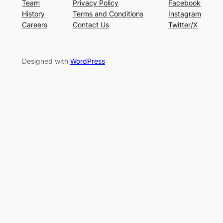
Team
Privacy Policy
Facebook
History
Terms and Conditions
Instagram
Careers
Contact Us
Twitter/X
Designed with
WordPress