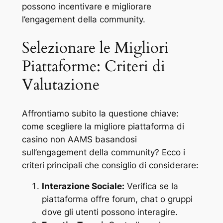
possono incentivare e migliorare
l’engagement della community.
Selezionare le Migliori
Piattaforme: Criteri di
Valutazione
Affrontiamo subito la questione chiave:
come scegliere la migliore piattaforma di
casino non AAMS basandosi
sull’engagement della community? Ecco i
criteri principali che consiglio di considerare:
Interazione Sociale:
Verifica se la
piattaforma offre forum, chat o gruppi
dove gli utenti possono interagire.