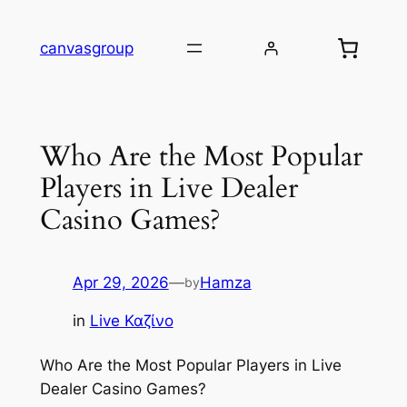
Skip
to
canvasgroup
content
Who Are the Most Popular
Players in Live Dealer
Casino Games?
Apr 29, 2026
—
Hamza
by
in
Live Καζίνο
Who Are the Most Popular Players in Live
Dealer Casino Games?