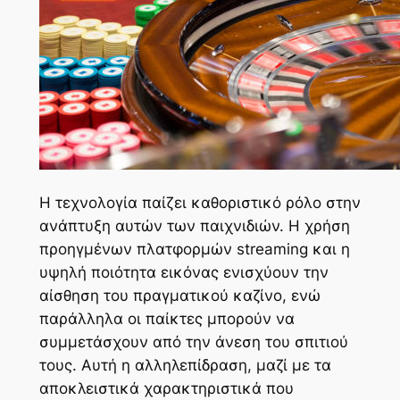
Η τεχνολογία παίζει καθοριστικό ρόλο στην
ανάπτυξη αυτών των παιχνιδιών. Η χρήση
προηγμένων πλατφορμών streaming και η
υψηλή ποιότητα εικόνας ενισχύουν την
αίσθηση του πραγματικού καζίνο, ενώ
παράλληλα οι παίκτες μπορούν να
συμμετάσχουν από την άνεση του σπιτιού
τους. Αυτή η αλληλεπίδραση, μαζί με τα
αποκλειστικά χαρακτηριστικά που