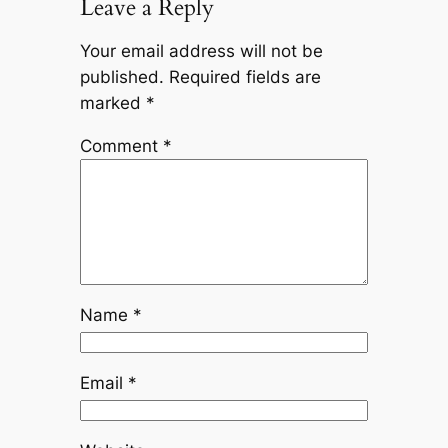
Leave a Reply
Your email address will not be
published.
Required fields are
marked
*
Comment
*
Name
*
Email
*