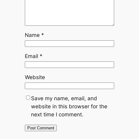
Name
*
Email
*
Website
Save my name, email, and
website in this browser for the
next time I comment.