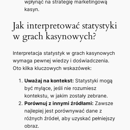
wpłynąć na strategię marketingową
kasyn.
Jak interpretować statystyki
w grach kasynowych?
Interpretacja statystyk w grach kasynowych
wymaga pewnej wiedzy i doświadczenia.
Oto kilka kluczowych wskazówek:
Uważaj na kontekst:
Statystyki mogą
być mylące, jeśli nie rozumiesz
kontekstu, w jakim zostały zebrane.
Porównuj z innymi źródłami:
Zawsze
najlepiej jest porównywać dane z
różnych źródeł, aby uzyskać pełniejszy
obraz.