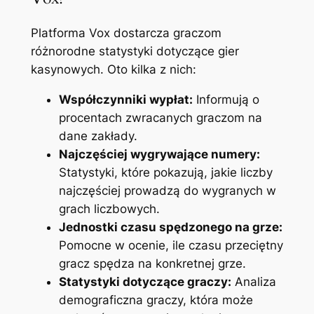
Platforma Vox dostarcza graczom
różnorodne statystyki dotyczące gier
kasynowych. Oto kilka z nich:
Współczynniki wypłat:
Informują o
procentach zwracanych graczom na
dane zakłady.
Najczęściej wygrywające numery:
Statystyki, które pokazują, jakie liczby
najczęściej prowadzą do wygranych w
grach liczbowych.
Jednostki czasu spędzonego na grze:
Pomocne w ocenie, ile czasu przeciętny
gracz spędza na konkretnej grze.
Statystyki dotyczące graczy:
Analiza
demograficzna graczy, która może