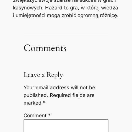
kasynowych. Hazard to gra, w której wiedza
i umiejętności mogą zrobić ogromną różnicę.
Comments
Leave a Reply
Your email address will not be
published.
Required fields are
marked
*
Comment
*