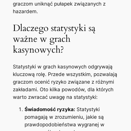
graczom uniknąć pułapek związanych z
hazardem.
Dlaczego statystyki są
ważne w grach
kasynowych?
Statystyki w grach kasynowych odgrywają
kluczową rolę. Przede wszystkim, pozwalają
graczom ocenić ryzyko związane z różnymi
zakładami. Oto kilka powodów, dla których
warto zwracać uwagę na statystyki:
Świadomość ryzyka:
Statystyki
pomagają w zrozumieniu, jakie są
prawdopodobieństwa wygranej w