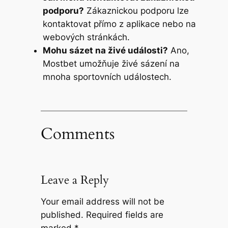
podporu?
Zákaznickou podporu lze
kontaktovat přímo z aplikace nebo na
webových stránkách.
Mohu sázet na živé události?
Ano,
Mostbet umožňuje živé sázení na
mnoha sportovních událostech.
Comments
Leave a Reply
Your email address will not be
published.
Required fields are