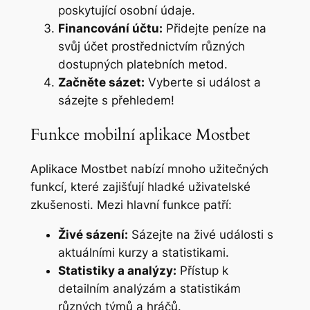
poskytující osobní údaje.
Financování účtu:
Přidejte peníze na
svůj účet prostřednictvím různých
dostupných platebních metod.
Začněte sázet:
Vyberte si událost a
sázejte s přehledem!
Funkce mobilní aplikace Mostbet
Aplikace Mostbet nabízí mnoho užitečných
funkcí, které zajišťují hladké uživatelské
zkušenosti. Mezi hlavní funkce patří:
Živé sázení:
Sázejte na živé události s
aktuálními kurzy a statistikami.
Statistiky a analýzy:
Přístup k
detailním analýzám a statistikám
různých týmů a hráčů.