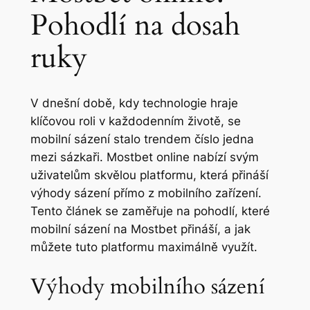
Pohodlí na dosah
ruky
V dnešní době, kdy technologie hraje
klíčovou roli v každodenním životě, se
mobilní sázení stalo trendem číslo jedna
mezi sázkaři. Mostbet online nabízí svým
uživatelům skvělou platformu, která přináší
výhody sázení přímo z mobilního zařízení.
Tento článek se zaměřuje na pohodlí, které
mobilní sázení na Mostbet přináší, a jak
můžete tuto platformu maximálně využít.
Výhody mobilního sázení