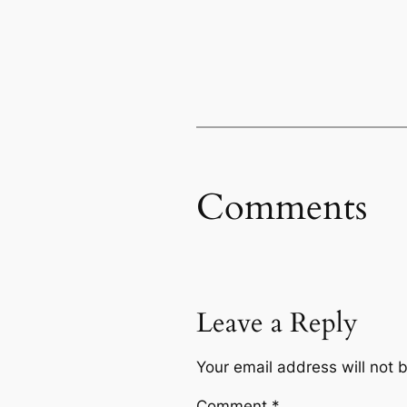
Comments
Leave a Reply
Your email address will not 
Comment
*