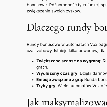
bonusowe. Różnorodność tych funkcji spr
zwiększenie swoich zysków.
Dlaczego rundy bo
Rundy bonusowe w automatach Vox odgrywa
czas zabawy. Istnieje kilka powodów, dla
Zwiększone szanse na wygraną:
Ru
grach.
Wydłużony czas gry:
Dzięki darmow
Emocje związane z grą:
Runda bonus
Tryby gry:
Wiele automatów Vox ofer
Jak maksymalizowa