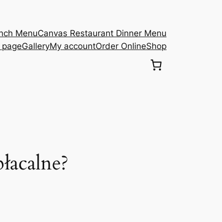
unch Menu
Canvas Restaurant Dinner Menu
s page
Gallery
My account
Order Online
Shop
łacalne?