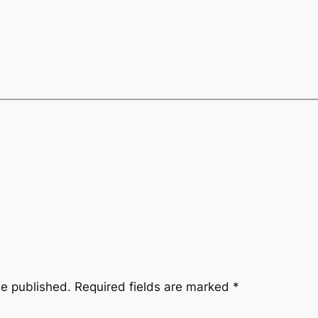
be published.
Required fields are marked
*