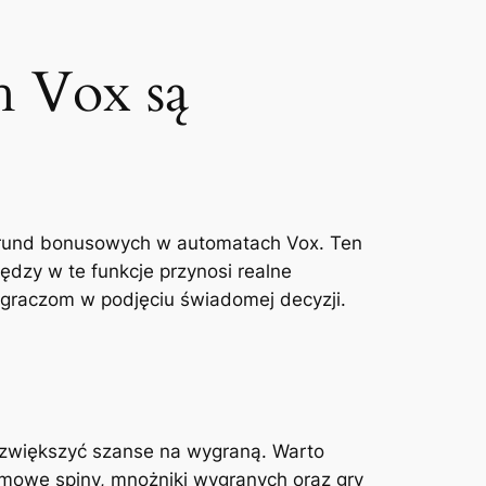
 Vox są
i rund bonusowych w automatach Vox. Ten
ędzy w te funkcje przynosi realne
óc graczom w podjęciu świadomej decyzji.
zwiększyć szanse na wygraną. Warto
mowe spiny, mnożniki wygranych oraz gry