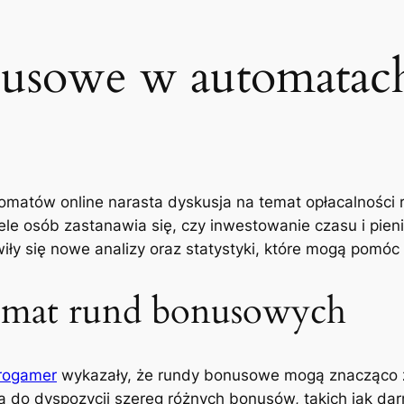
usowe w automatach
tomatów online narasta dyskusja na temat opłacalnośc
le osób zastanawia się, czy inwestowanie czasu i pieni
awiły się nowe analizy oraz statystyki, które mogą pom
emat rund bonusowych
rogamer
wykazały, że rundy bonusowe mogą znacząco 
do dyspozycji szereg różnych bonusów, takich jak dar