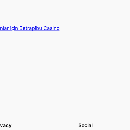
lar için Betrapibu Casino
ivacy
Social