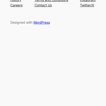
Careers
Contact Us
Twitter/X
Designed with
WordPress