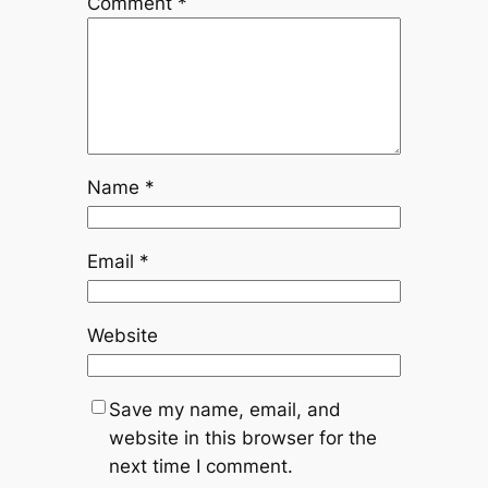
Comment
*
Name
*
Email
*
Website
Save my name, email, and
website in this browser for the
next time I comment.