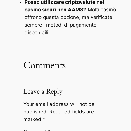
Posso utilizzare criptovalute nei
casinò sicuri non AAMS?
Molti casinò
offrono questa opzione, ma verificate
sempre i metodi di pagamento
disponibili.
Comments
Leave a Reply
Your email address will not be
published.
Required fields are
marked
*