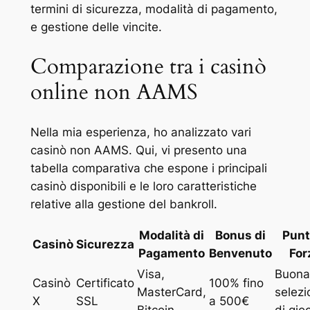
termini di sicurezza, modalità di pagamento,
e gestione delle vincite.
Comparazione tra i casinò
online non AAMS
Nella mia esperienza, ho analizzato vari
casinò non AAMS. Qui, vi presento una
tabella comparativa che espone i principali
casinò disponibili e le loro caratteristiche
relative alla gestione del bankroll.
Modalità di
Bonus di
Punt
Casinò
Sicurezza
Pagamento
Benvenuto
For
Visa,
Buona
Casinò
Certificato
100% fino
MasterCard,
selezi
X
SSL
a 500€