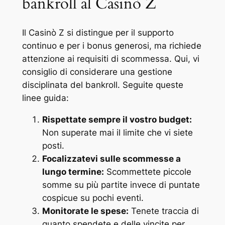
bankroll al Casinò Z
Il Casinò Z si distingue per il supporto
continuo e per i bonus generosi, ma richiede
attenzione ai requisiti di scommessa. Qui, vi
consiglio di considerare una gestione
disciplinata del bankroll. Seguite queste
linee guida:
Rispettate sempre il vostro budget:
Non superate mai il limite che vi siete
posti.
Focalizzatevi sulle scommesse a
lungo termine:
Scommettete piccole
somme su più partite invece di puntate
cospicue su pochi eventi.
Monitorate le spese:
Tenete traccia di
quanto spendete e delle vincite per