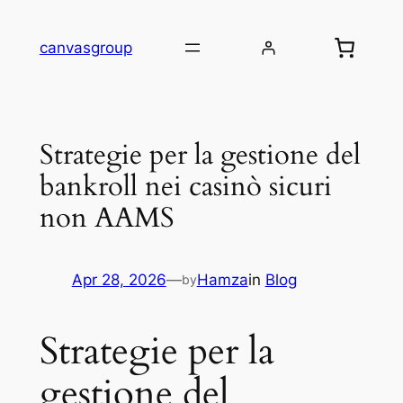
Skip
to
canvasgroup
content
Strategie per la gestione del
bankroll nei casinò sicuri
non AAMS
Apr 28, 2026
—
Hamza
in
Blog
by
Strategie per la
gestione del