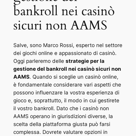
bankroll nei casinò
sicuri non AAMS
Salve, sono Marco Rossi, esperto nel settore
dei giochi online e appassionato di casinò.
Oggi parleremo delle
strategie per la
gestione del bankroll nei casinò sicuri non
AAMS
. Quando si sceglie un casinò online,
è fondamentale considerare vari aspetti che
possono influenzare la vostra esperienza di
gioco e, soprattutto, il modo in cui gestirete
il vostro bankroll. Dato che i casinò non
AAMS operano in giurisdizioni diverse, la
scelta della piattaforma giusta può farsi
complessa. Dovrete valutare opzioni in