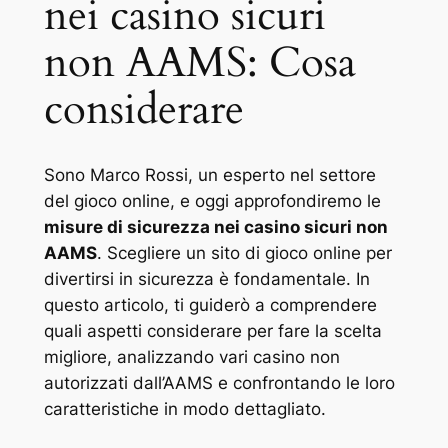
nei casino sicuri
non AAMS: Cosa
considerare
Sono Marco Rossi, un esperto nel settore
del gioco online, e oggi approfondiremo le
misure di sicurezza nei casino sicuri non
AAMS
. Scegliere un sito di gioco online per
divertirsi in sicurezza è fondamentale. In
questo articolo, ti guiderò a comprendere
quali aspetti considerare per fare la scelta
migliore, analizzando vari casino non
autorizzati dall’AAMS e confrontando le loro
caratteristiche in modo dettagliato.