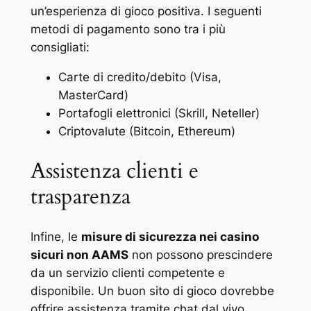
un’esperienza di gioco positiva. I seguenti
metodi di pagamento sono tra i più
consigliati:
Carte di credito/debito (Visa,
MasterCard)
Portafogli elettronici (Skrill, Neteller)
Criptovalute (Bitcoin, Ethereum)
Assistenza clienti e
trasparenza
Infine, le
misure di sicurezza nei casino
sicuri non AAMS
non possono prescindere
da un servizio clienti competente e
disponibile. Un buon sito di gioco dovrebbe
offrire assistenza tramite chat dal vivo,