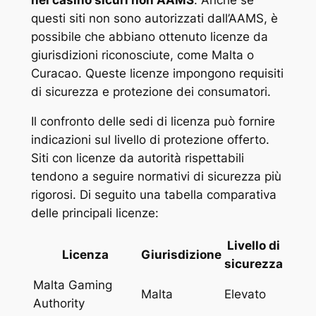
questi siti non sono autorizzati dall’AAMS, è
possibile che abbiano ottenuto licenze da
giurisdizioni riconosciute, come Malta o
Curacao. Queste licenze impongono requisiti
di sicurezza e protezione dei consumatori.
Il confronto delle sedi di licenza può fornire
indicazioni sul livello di protezione offerto.
Siti con licenze da autorità rispettabili
tendono a seguire normativi di sicurezza più
rigorosi. Di seguito una tabella comparativa
delle principali licenze:
Livello di
Licenza
Giurisdizione
sicurezza
Malta Gaming
Malta
Elevato
Authority