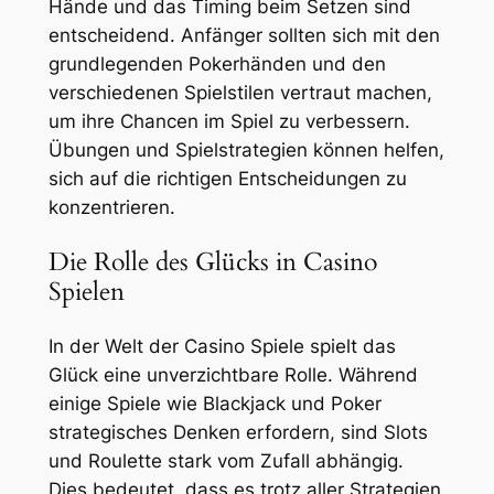
Hände und das Timing beim Setzen sind
entscheidend. Anfänger sollten sich mit den
grundlegenden Pokerhänden und den
verschiedenen Spielstilen vertraut machen,
um ihre Chancen im Spiel zu verbessern.
Übungen und Spielstrategien können helfen,
sich auf die richtigen Entscheidungen zu
konzentrieren.
Die Rolle des Glücks in Casino
Spielen
In der Welt der Casino Spiele spielt das
Glück eine unverzichtbare Rolle. Während
einige Spiele wie Blackjack und Poker
strategisches Denken erfordern, sind Slots
und Roulette stark vom Zufall abhängig.
Dies bedeutet, dass es trotz aller Strategien