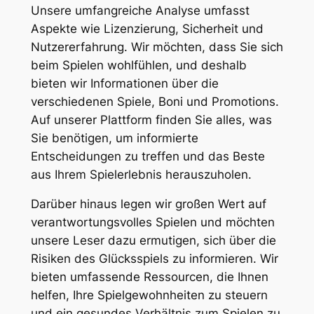
Unsere umfangreiche Analyse umfasst
Aspekte wie Lizenzierung, Sicherheit und
Nutzererfahrung. Wir möchten, dass Sie sich
beim Spielen wohlfühlen, und deshalb
bieten wir Informationen über die
verschiedenen Spiele, Boni und Promotions.
Auf unserer Plattform finden Sie alles, was
Sie benötigen, um informierte
Entscheidungen zu treffen und das Beste
aus Ihrem Spielerlebnis herauszuholen.
Darüber hinaus legen wir großen Wert auf
verantwortungsvolles Spielen und möchten
unsere Leser dazu ermutigen, sich über die
Risiken des Glücksspiels zu informieren. Wir
bieten umfassende Ressourcen, die Ihnen
helfen, Ihre Spielgewohnheiten zu steuern
und ein gesundes Verhältnis zum Spielen zu