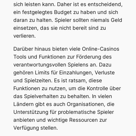
sich leisten kann. Daher ist es entscheidend,
ein festgelegtes Budget zu haben und sich
daran zu halten. Spieler sollten niemals Geld
einsetzen, das sie nicht bereit sind zu
verlieren.
Darüber hinaus bieten viele Online-Casinos
Tools und Funktionen zur Förderung des
verantwortungsvollen Spielens an. Dazu
gehören Limits für Einzahlungen, Verluste
und Spielzeiten. Es ist ratsam, diese
Funktionen zu nutzen, um die Kontrolle über
das Spielverhalten zu behalten. In vielen
Ländern gibt es auch Organisationen, die
Unterstützung für problematische Spieler
anbieten und wichtige Ressourcen zur
Verfügung stellen.