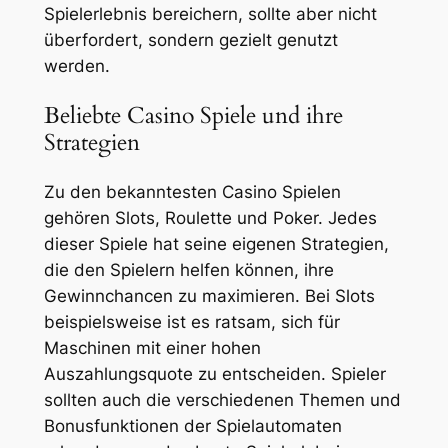
Spielerlebnis bereichern, sollte aber nicht
überfordert, sondern gezielt genutzt
werden.
Beliebte Casino Spiele und ihre
Strategien
Zu den bekanntesten Casino Spielen
gehören Slots, Roulette und Poker. Jedes
dieser Spiele hat seine eigenen Strategien,
die den Spielern helfen können, ihre
Gewinnchancen zu maximieren. Bei Slots
beispielsweise ist es ratsam, sich für
Maschinen mit einer hohen
Auszahlungsquote zu entscheiden. Spieler
sollten auch die verschiedenen Themen und
Bonusfunktionen der Spielautomaten