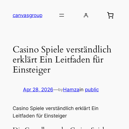
Skip
to
canvasgroup
content
Casino Spiele verständlich
erklärt Ein Leitfaden für
Einsteiger
Apr 28, 2026
—
Hamza
in
public
by
Casino Spiele verständlich erklärt Ein
Leitfaden für Einsteiger