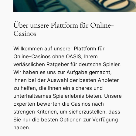
Über unsere Plattform für Online-
Casinos
Willkommen auf unserer Plattform für
Online-Casinos ohne OASIS, Ihrem
verlässlichen Ratgeber für deutsche Spieler.
Wir haben es uns zur Aufgabe gemacht,
Ihnen bei der Auswahl der besten Anbieter
zu helfen, die Ihnen ein sicheres und
unterhaltsames Spielerlebnis bieten. Unsere
Experten bewerten die Casinos nach
strengen Kriterien, um sicherzustellen, dass
Sie nur die besten Optionen zur Verfügung
haben.