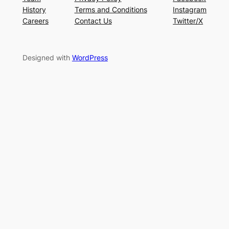
History
Terms and Conditions
Instagram
Careers
Contact Us
Twitter/X
Designed with
WordPress