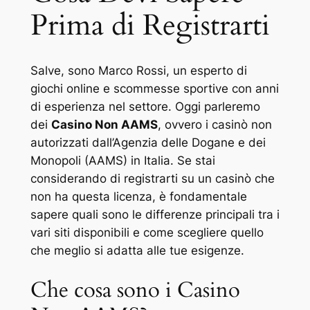
Prima di Registrarti
Salve, sono Marco Rossi, un esperto di
giochi online e scommesse sportive con anni
di esperienza nel settore. Oggi parleremo
dei
Casino Non AAMS
, ovvero i casinò non
autorizzati dall’Agenzia delle Dogane e dei
Monopoli (AAMS) in Italia. Se stai
considerando di registrarti su un casinò che
non ha questa licenza, è fondamentale
sapere quali sono le differenze principali tra i
vari siti disponibili e come scegliere quello
che meglio si adatta alle tue esigenze.
Che cosa sono i Casino