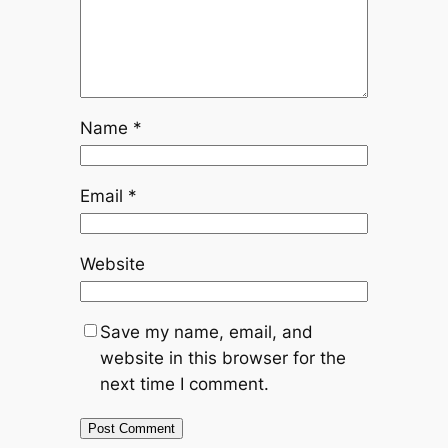
Name
*
Email
*
Website
Save my name, email, and
website in this browser for the
next time I comment.