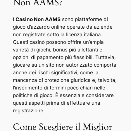
Non AAMS?
I
Casino Non AAMS
sono piattaforme di
gioco d’azzardo online operate da aziende
non registrate sotto la licenza italiana.
Questi casinò possono offrire un’ampia
varietà di giochi, bonus più allettanti e
opzioni di pagamento più flessibili. Tuttavia,
giocare su un sito non autorizzato comporta
anche dei rischi significativi, come la
mancanza di protezione giuridica e, talvolta,
l’inserimento di termini poco chiari nelle
politiche di gioco. È essenziale considerare
questi aspetti prima di effettuare una
registrazione.
Come Scegliere il Miglior