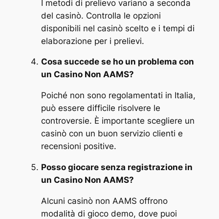
I metodi di prelievo variano a seconda
del casinò. Controlla le opzioni
disponibili nel casinò scelto e i tempi di
elaborazione per i prelievi.
Cosa succede se ho un problema con
un Casino Non AAMS?
Poiché non sono regolamentati in Italia,
può essere difficile risolvere le
controversie. È importante scegliere un
casinò con un buon servizio clienti e
recensioni positive.
Posso giocare senza registrazione in
un Casino Non AAMS?
Alcuni casinò non AAMS offrono
modalità di gioco demo, dove puoi