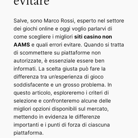
evitare
Salve, sono Marco Rossi, esperto nel settore
dei giochi online e oggi voglio parlarvi di
come scegliere i migliori
siti casino non
AAMS
e quali errori evitare. Quando si tratta
di scommettere su piattaforme non
autorizzate, è essenziale essere ben
informati. La scelta giusta può fare la
differenza tra un’esperienza di gioco
soddisfacente e un grosso problema. In
questo articolo, esploreremo i criteri di
selezione e confronteremo alcune delle
migliori opzioni disponibili sul mercato,
mettendo in evidenza le differenze
importanti e i punti di forza di ciascuna
piattaforma.