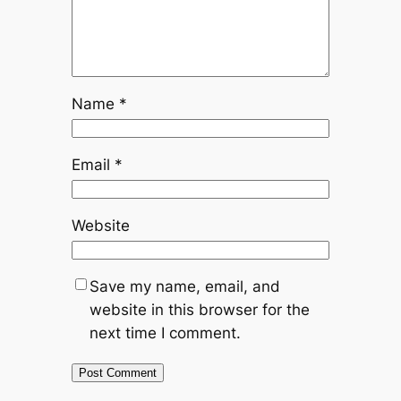
Name
*
Email
*
Website
Save my name, email, and
website in this browser for the
next time I comment.