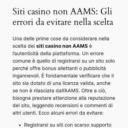
Siti casino non AAMS: Gli
errori da evitare nella scelta
Una delle prime cose da considerare nella
scelta dei
siti casino non AAMS
è
l’autenticità della piattaforma. Un errore
comune è quello di registrarsi su un sito solo
perché offre bonus allettanti o pubblicità
ingannevoli. È fondamentale verificare che il
sito sia dotato di una licenza valida, anche
se non è rilasciata dall’AAMS. Oltre a ciò,
bisogna prestare attenzione alla reputazione
del sito, leggendo recensioni e commenti di
altri utenti. Ecco alcuni errori da evitare:
Registrarsi su siti con scarso supporto