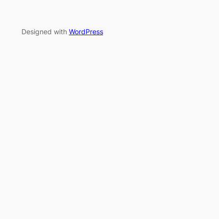
Designed with
WordPress