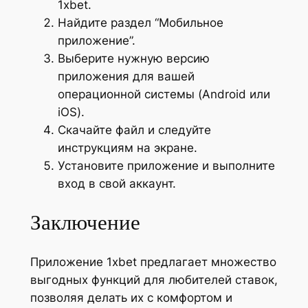
1xbet.
Найдите раздел “Мобильное
приложение”.
Выберите нужную версию
приложения для вашей
операционной системы (Android или
iOS).
Скачайте файл и следуйте
инструкциям на экране.
Установите приложение и выполните
вход в свой аккаунт.
Заключение
Приложение 1xbet предлагает множество
выгодных функций для любителей ставок,
позволяя делать их с комфортом и