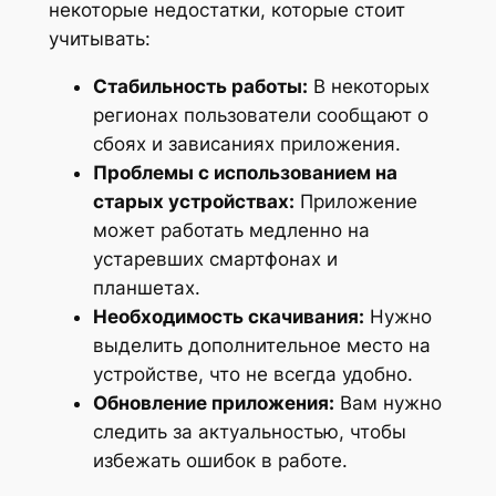
некоторые недостатки, которые стоит
учитывать:
Стабильность работы:
В некоторых
регионах пользователи сообщают о
сбоях и зависаниях приложения.
Проблемы с использованием на
старых устройствах:
Приложение
может работать медленно на
устаревших смартфонах и
планшетах.
Необходимость скачивания:
Нужно
выделить дополнительное место на
устройстве, что не всегда удобно.
Обновление приложения:
Вам нужно
следить за актуальностью, чтобы
избежать ошибок в работе.