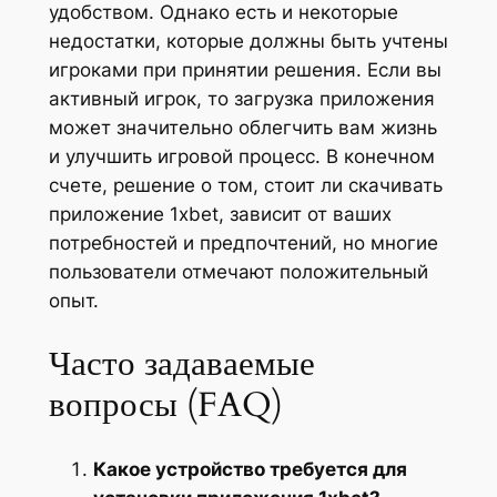
удобством. Однако есть и некоторые
недостатки, которые должны быть учтены
игроками при принятии решения. Если вы
активный игрок, то загрузка приложения
может значительно облегчить вам жизнь
и улучшить игровой процесс. В конечном
счете, решение о том, стоит ли скачивать
приложение 1xbet, зависит от ваших
потребностей и предпочтений, но многие
пользователи отмечают положительный
опыт.
Часто задаваемые
вопросы (FAQ)
Какое устройство требуется для