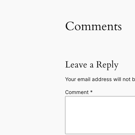
Comments
Leave a Reply
Your email address will not 
Comment
*