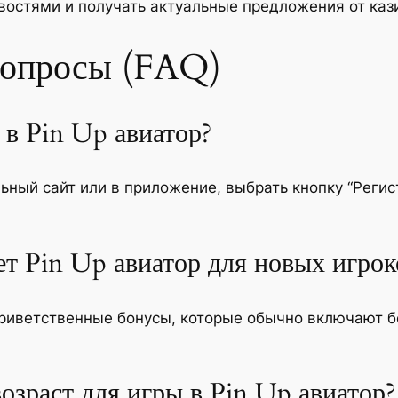
овостями и получать актуальные предложения от каз
вопросы (FAQ)
 в Pin Up авиатор?
ьный сайт или в приложение, выбрать кнопку “Реги
ет Pin Up авиатор для новых игрок
приветственные бонусы, которые обычно включают б
озраст для игры в Pin Up авиатор?