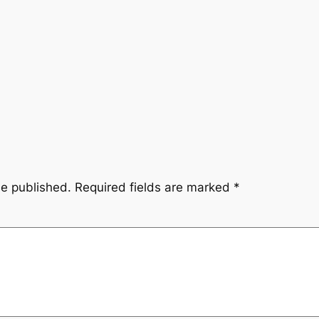
be published.
Required fields are marked
*