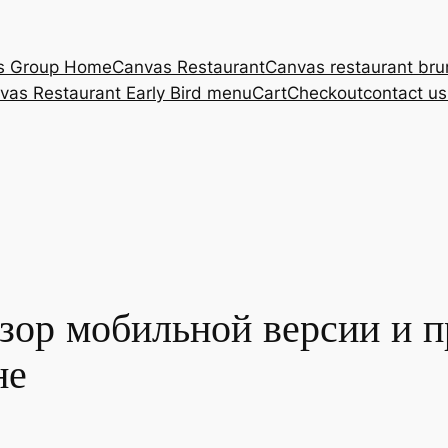
s Group Home
Canvas Restaurant
Canvas restaurant br
vas Restaurant Early Bird menu
Cart
Checkout
contact u
бзор мобильной версии и 
не