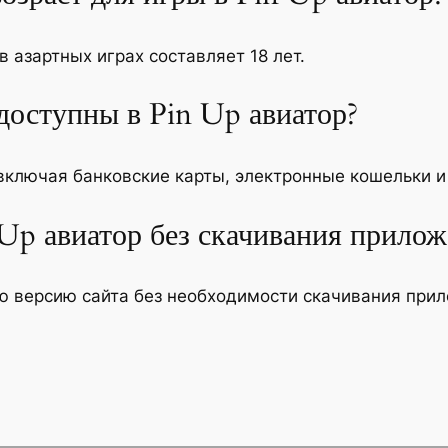
 азартных играх составляет 18 лет.
доступны в Pin Up авиатор?
включая банковские карты, электронные кошельки 
n Up авиатор без скачивания прило
ю версию сайта без необходимости скачивания при