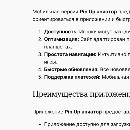
Мобильная версия
Pin Up авиатор
пред
ориентироваться в приложении и быст
Доступность:
Игроки могут заходи
Оптимизация:
Сайт адаптирован по
планшетах.
Простота навигации:
Интуитивно п
игры.
Быстрые обновления:
Все нововве
Поддержка платежей:
Мобильная 
Преимущества приложени
Приложение
Pin Up авиатор
предоставл
Приложение доступно для загрузки