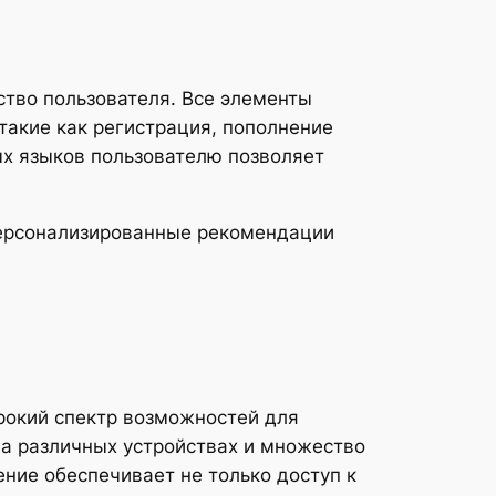
ство пользователя. Все элементы
такие как регистрация, пополнение
ых языков пользователю позволяет
персонализированные рекомендации
рокий спектр возможностей для
на различных устройствах и множество
ние обеспечивает не только доступ к