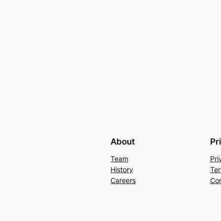
About
Pr
Team
Pri
History
Ter
Careers
Con