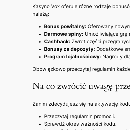
Kasyno Vox oferuje różne rodzaje bonus
należą:
Bonus powitalny:
Oferowany nowym 
Darmowe spiny:
Umożliwiające grę 
Cashback:
Zwrot części przegranyc
Bonusy za depozyty:
Dodatkowe śro
Program lojalnościowy:
Nagrody dla
Obowiązkowo przeczytaj regulamin każdeg
Na co zwrócić uwagę prze
Zanim zdecydujesz się na aktywację kodu
Przeczytaj regulamin promocji.
Sprawdź okres ważności kodu.