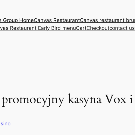
s Group Home
Canvas Restaurant
Canvas restaurant br
vas Restaurant Early Bird menu
Cart
Checkout
contact u
promocyjny kasyna Vox i 
asino