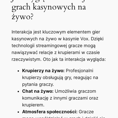
grach kasynowych na
żywo?
Interakcja jest kluczowym elementem gier
kasynowych na żywo w kasynie Vox. Dzięki
technologii streamingowej gracze mogą
nawiązywać relacje z krupierami w czasie
rzeczywistym. Oto jak ta interakcja wygląda:
Krupierzy na żywo:
Profesjonalni
krupierzy obsługują gry, reagując na
pytania graczy.
Chat na żywo:
Umożliwia graczom
komunikację z innymi graczami oraz
krupierem.
Atmosfera społeczności:
Gracze