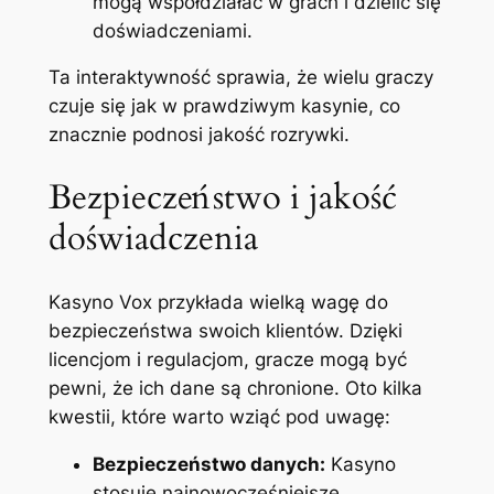
mogą współdziałać w grach i dzielić się
doświadczeniami.
Ta interaktywność sprawia, że wielu graczy
czuje się jak w prawdziwym kasynie, co
znacznie podnosi jakość rozrywki.
Bezpieczeństwo i jakość
doświadczenia
Kasyno Vox przykłada wielką wagę do
bezpieczeństwa swoich klientów. Dzięki
licencjom i regulacjom, gracze mogą być
pewni, że ich dane są chronione. Oto kilka
kwestii, które warto wziąć pod uwagę:
Bezpieczeństwo danych:
Kasyno
stosuje najnowocześniejsze