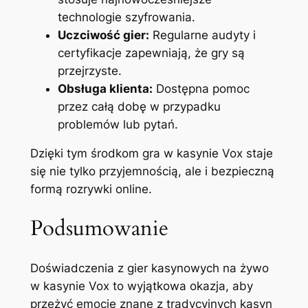
technologie szyfrowania.
Uczciwość gier:
Regularne audyty i
certyfikacje zapewniają, że gry są
przejrzyste.
Obsługa klienta:
Dostępna pomoc
przez całą dobę w przypadku
problemów lub pytań.
Dzięki tym środkom gra w kasynie Vox staje
się nie tylko przyjemnością, ale i bezpieczną
formą rozrywki online.
Podsumowanie
Doświadczenia z gier kasynowych na żywo
w kasynie Vox to wyjątkowa okazja, aby
przeżyć emocje znane z tradycyjnych kasyn