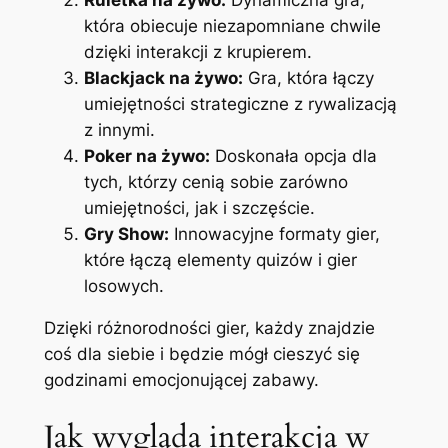
która obiecuje niezapomniane chwile
dzięki interakcji z krupierem.
Blackjack na żywo:
Gra, która łączy
umiejętności strategiczne z rywalizacją
z innymi.
Poker na żywo:
Doskonała opcja dla
tych, którzy cenią sobie zarówno
umiejętności, jak i szczęście.
Gry Show:
Innowacyjne formaty gier,
które łączą elementy quizów i gier
losowych.
Dzięki różnorodności gier, każdy znajdzie
coś dla siebie i będzie mógł cieszyć się
godzinami emocjonującej zabawy.
Jak wygląda interakcja w