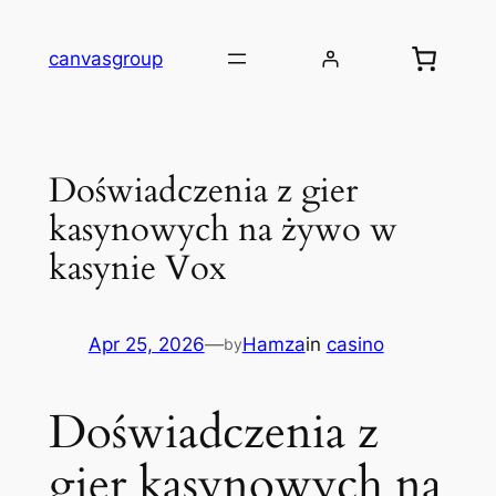
Skip
to
canvasgroup
content
Doświadczenia z gier
kasynowych na żywo w
kasynie Vox
Apr 25, 2026
—
Hamza
in
casino
by
Doświadczenia z
gier kasynowych na