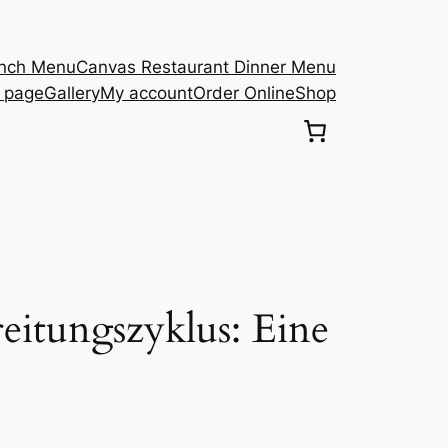
unch Menu
Canvas Restaurant Dinner Menu
s page
Gallery
My account
Order Online
Shop
itungszyklus: Eine