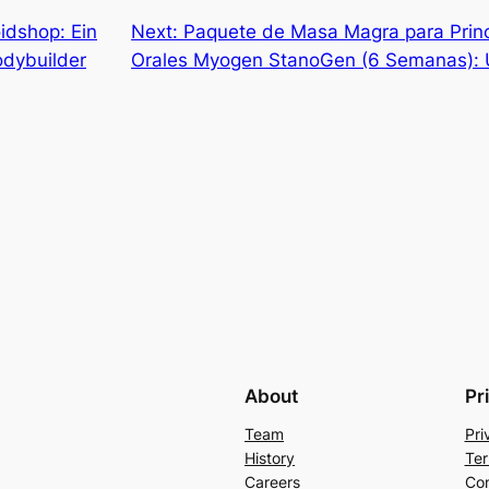
idshop: Ein
Next:
Paquete de Masa Magra para Princ
odybuilder
Orales Myogen StanoGen (6 Semanas): 
About
Pr
Team
Pri
History
Ter
Careers
Con