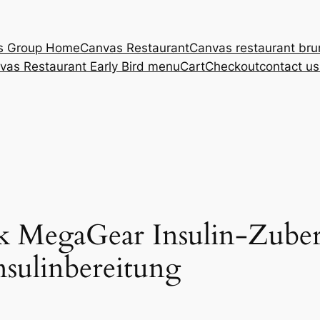
s Group Home
Canvas Restaurant
Canvas restaurant br
vas Restaurant Early Bird menu
Cart
Checkout
contact u
 MegaGear Insulin-Zubere
nsulinbereitung