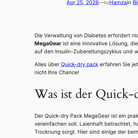
Apr 25, 2026
—
Hamza
in
B
by
Die Verwaltung von Diabetes erfordert nic
MegaGear
ist eine innovative Lösung, di
auf den Insulin-Zubereitungszyklus und wie
Alles über
Quick-dry pack
erfahren Sie je
nicht Ihre Chance!
Was ist der Quick
Der Quick-dry Pack MegaGear ist ein pra
vereinfachen soll. Laienhaft betrachtet, h
Trocknung sorgt. Hier sind einige der b