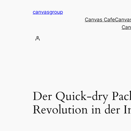
Skip
canvasgroup
to
Canvas Cafe
Canva
content
Can
Der Quick-dry Pack
Revolution in der I