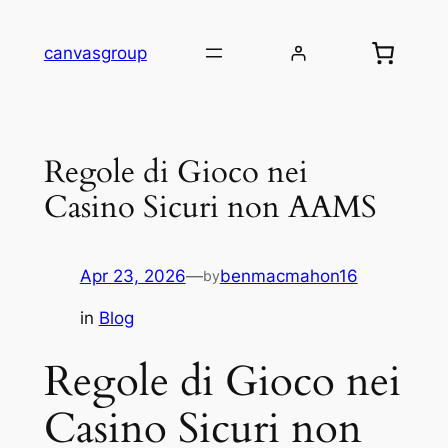
Skip
to
canvasgroup
content
Regole di Gioco nei
Casino Sicuri non AAMS
Apr 23, 2026
—
benmacmahon16
by
in
Blog
Regole di Gioco nei
Casino Sicuri non