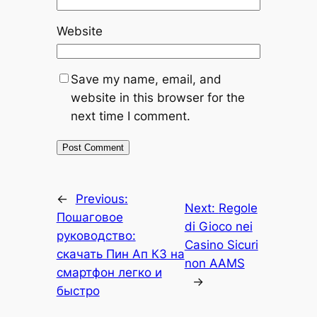
Website
Save my name, email, and
website in this browser for the
next time I comment.
←
Previous:
Next:
Regole
Пошаговое
di Gioco nei
руководство:
Casino Sicuri
скачать Пин Ап КЗ на
non AAMS
смартфон легко и
→
быстро