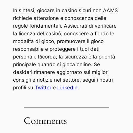
In sintesi, giocare in casino sicuri non AAMS
richiede attenzione e conoscenza delle
regole fondamentali. Assicurati di verificare
la licenza del casinò, conoscere a fondo le
modalità di gioco, promuovere il gioco
responsabile e proteggere i tuoi dati
personali. Ricorda, la sicurezza è la priorità
principale quando si gioca online. Se
desideri rimanere aggiornato sui migliori
consigli e notizie nel settore, segui i nostri
profili su
Twitter
e
LinkedIn
.
Comments