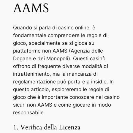
AAMS
Quando si parla di casino online, è
fondamentale comprendere le regole di
gioco, specialmente se si gioca su
piattaforme non AAMS (Agenzia delle
Dogane e dei Monopoli). Questi casinò
offrono di frequente diverse modalità di
intrattenimento, ma la mancanza di
regolamentazione può portare a insidie. In
questo articolo, esploreremo le regole di
gioco che è importante conoscere nei casino
sicuri non AAMS e come giocare in modo
responsabile.
1. Verifica della Licenza