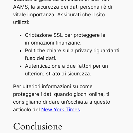
AAMS, la sicurezza dei dati personali è di
vitale importanza. Assicurati che il sito
utilizzi:
Criptazione SSL per proteggere le
informazioni finanziarie.
Politiche chiare sulla privacy riguardanti
l’uso dei dati.
Autenticazione a due fattori per un
ulteriore strato di sicurezza.
Per ulteriori informazioni su come
proteggere i dati quando giochi online, ti
consigliamo di dare un’occhiata a questo
articolo del
New York Times
.
Conclusione