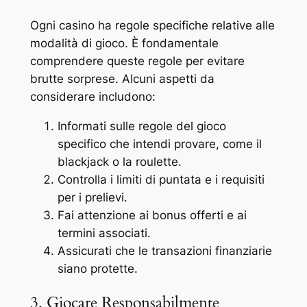
Ogni casino ha regole specifiche relative alle
modalità di gioco. È fondamentale
comprendere queste regole per evitare
brutte sorprese. Alcuni aspetti da
considerare includono:
Informati sulle regole del gioco
specifico che intendi provare, come il
blackjack o la roulette.
Controlla i limiti di puntata e i requisiti
per i prelievi.
Fai attenzione ai bonus offerti e ai
termini associati.
Assicurati che le transazioni finanziarie
siano protette.
3. Giocare Responsabilmente