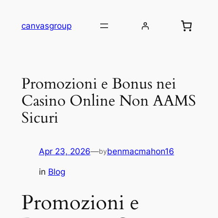
Skip
to
canvasgroup
content
Promozioni e Bonus nei
Casino Online Non AAMS
Sicuri
Apr 23, 2026
—
benmacmahon16
by
in
Blog
Promozioni e