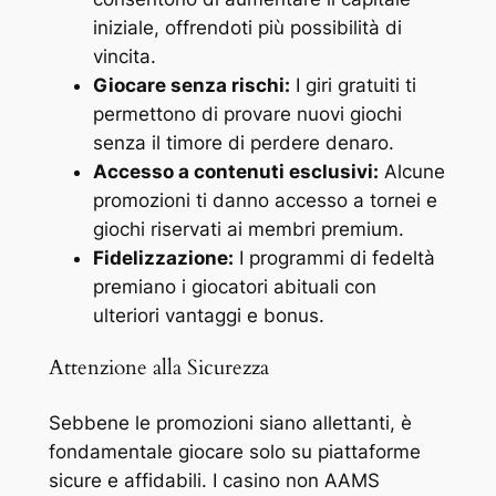
iniziale, offrendoti più possibilità di
vincita.
Giocare senza rischi:
I giri gratuiti ti
permettono di provare nuovi giochi
senza il timore di perdere denaro.
Accesso a contenuti esclusivi:
Alcune
promozioni ti danno accesso a tornei e
giochi riservati ai membri premium.
Fidelizzazione:
I programmi di fedeltà
premiano i giocatori abituali con
ulteriori vantaggi e bonus.
Attenzione alla Sicurezza
Sebbene le promozioni siano allettanti, è
fondamentale giocare solo su piattaforme
sicure e affidabili. I casino non AAMS