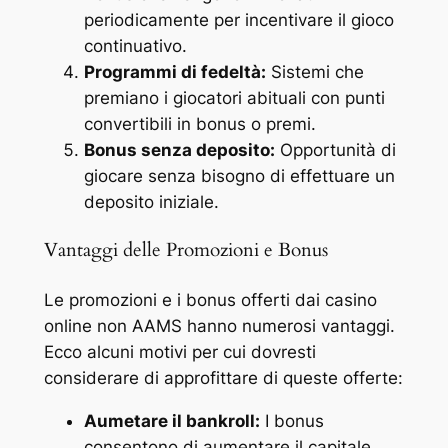
periodicamente per incentivare il gioco
continuativo.
Programmi di fedeltà:
Sistemi che
premiano i giocatori abituali con punti
convertibili in bonus o premi.
Bonus senza deposito:
Opportunità di
giocare senza bisogno di effettuare un
deposito iniziale.
Vantaggi delle Promozioni e Bonus
Le promozioni e i bonus offerti dai casino
online non AAMS hanno numerosi vantaggi.
Ecco alcuni motivi per cui dovresti
considerare di approfittare di queste offerte:
Aumetare il bankroll:
I bonus
consentono di aumentare il capitale