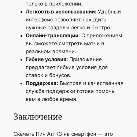
только в приложении.
Легкость в использовании:
Удобный
интерфейс позволяет находить
нужные разделы легко и быстро.
Онлайн-трансляции:
С приложением
вы сможете смотреть матчи в
реальном времени.
Гибкие условия:
Приложение
предлагает гибкие условия для
ставок и бонусов.
Поддержка:
Быстрая и качественная
служба поддержки готова помочь
вам в любое время.
Заключение
Скачать Пин Ап КЗ на смартфон — это