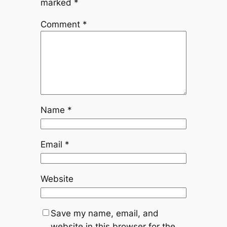
marked
*
Comment
*
Name
*
Email
*
Website
Save my name, email, and
website in this browser for the