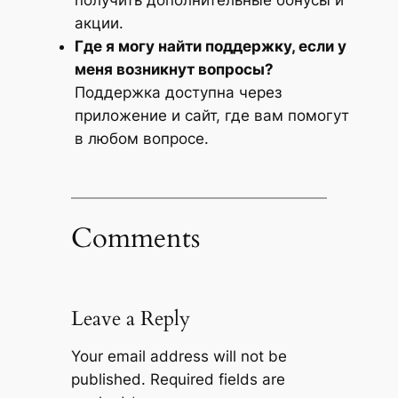
акции.
Где я могу найти поддержку, если у
меня возникнут вопросы?
Поддержка доступна через
приложение и сайт, где вам помогут
в любом вопросе.
Comments
Leave a Reply
Your email address will not be
published.
Required fields are