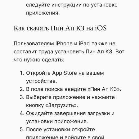
следуйте инструкции по установке
приложения.
Как скачать Пин Ап КЗ на iOS
Пользователям iPhone и iPad также не
составит труда установить Пин Ап КЗ. Вот
что нужно сделать:
Откройте App Store на вашем
устройстве.
В поле поиска введите «Пин Ап КЗ».
Выберите приложение и нажмите
кнопку «Загрузить».
Ожидайте завершения загрузки и
установки приложения.
После установки откройте
приложение и войдите в свой