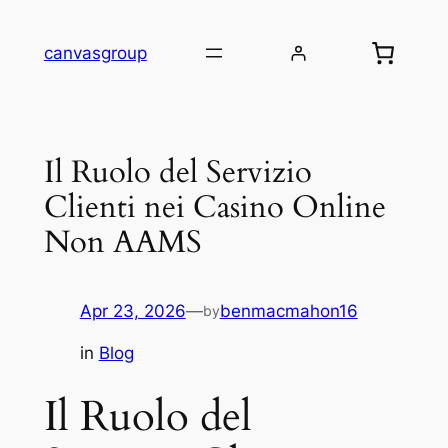
Skip
to
canvasgroup
content
Il Ruolo del Servizio
Clienti nei Casino Online
Non AAMS
Apr 23, 2026
—
benmacmahon16
by
in
Blog
Il Ruolo del