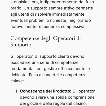
a qualsiasi ora, indipendentemente dal fuso
orario. Un supporto sempre attivo permette
agli utenti di risolvere immediatamente
eventuali problemi o richieste, migliorando
notevolmente l’esperienza complessiva.
Competenze degli Operatori di
Supporto
Gli operatori di supporto clienti devono
possedere una serie di competenze
fondamentali per gestire efficacemente le
richieste. Ecco alcune delle competenze
chiave:
Conoscenza del Prodotto:
Gli operatori
devono avere una solida comprensione
dei giochi e delle regole del casinò.