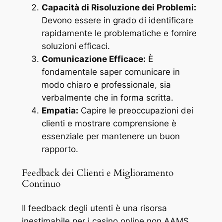
Capacità di Risoluzione dei Problemi:
Devono essere in grado di identificare
rapidamente le problematiche e fornire
soluzioni efficaci.
Comunicazione Efficace:
È
fondamentale saper comunicare in
modo chiaro e professionale, sia
verbalmente che in forma scritta.
Empatia:
Capire le preoccupazioni dei
clienti e mostrare comprensione è
essenziale per mantenere un buon
rapporto.
Feedback dei Clienti e Miglioramento
Continuo
Il feedback degli utenti è una risorsa
inestimabile per i casino online non AAMS.