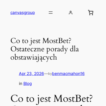
Skip
to
canvasgroup
content
Co to jest MostBet?
Ostateczne porady dla
obstawiających
Apr 23, 2026
—
benmacmahon16
by
in
Blog
Co to jest MostBet?