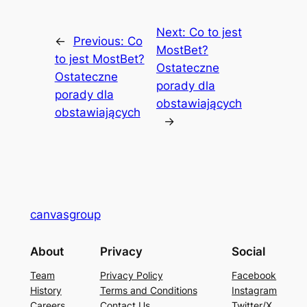
Next:
Co to jest
←
Previous:
Co
MostBet?
to jest MostBet?
Ostateczne
Ostateczne
porady dla
porady dla
obstawiających
obstawiających
→
canvasgroup
About
Privacy
Social
Team
Privacy Policy
Facebook
History
Terms and Conditions
Instagram
Careers
Contact Us
Twitter/X