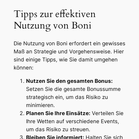
Tipps zur effektiven
Nutzung von Boni
Die Nutzung von Boni erfordert ein gewisses
Maß an Strategie und Vorgehensweise. Hier
sind einige Tipps, wie Sie damit umgehen
können:
Nutzen Sie den gesamten Bonus:
Setzen Sie die gesamte Bonussumme
strategisch ein, um das Risiko zu
minimieren.
Planen Sie Ihre Einsätze:
Verteilen Sie
Ihre Wetten auf verschiedene Events,
um das Risiko zu streuen.
Bleiben Sie informiert:
Halten Sie sich