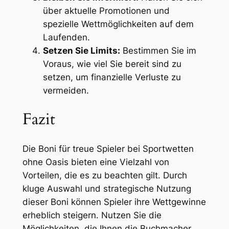
über aktuelle Promotionen und
spezielle Wettmöglichkeiten auf dem
Laufenden.
Setzen Sie Limits:
Bestimmen Sie im
Voraus, wie viel Sie bereit sind zu
setzen, um finanzielle Verluste zu
vermeiden.
Fazit
Die Boni für treue Spieler bei Sportwetten
ohne Oasis bieten eine Vielzahl von
Vorteilen, die es zu beachten gilt. Durch
kluge Auswahl und strategische Nutzung
dieser Boni können Spieler ihre Wettgewinne
erheblich steigern. Nutzen Sie die
Möglichkeiten, die Ihnen die Buchmacher