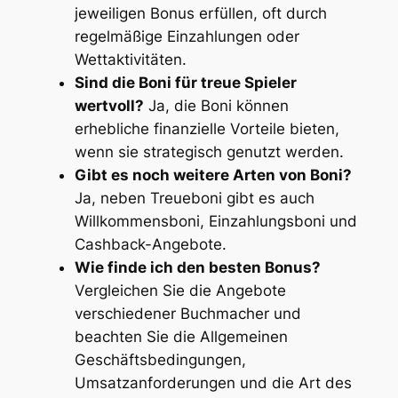
jeweiligen Bonus erfüllen, oft durch
regelmäßige Einzahlungen oder
Wettaktivitäten.
Sind die Boni für treue Spieler
wertvoll?
Ja, die Boni können
erhebliche finanzielle Vorteile bieten,
wenn sie strategisch genutzt werden.
Gibt es noch weitere Arten von Boni?
Ja, neben Treueboni gibt es auch
Willkommensboni, Einzahlungsboni und
Cashback-Angebote.
Wie finde ich den besten Bonus?
Vergleichen Sie die Angebote
verschiedener Buchmacher und
beachten Sie die Allgemeinen
Geschäftsbedingungen,
Umsatzanforderungen und die Art des