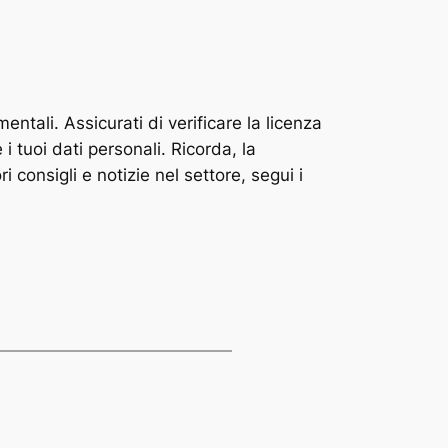
ntali. Assicurati di verificare la licenza
 tuoi dati personali. Ricorda, la
 consigli e notizie nel settore, segui i