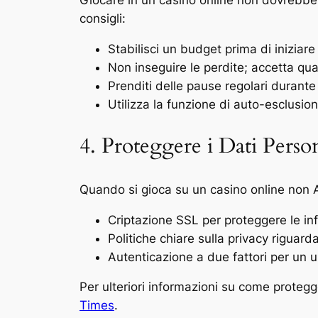
consigli:
Stabilisci un budget prima di iniziare
Non inseguire le perdite; accetta qu
Prenditi delle pause regolari durante 
Utilizza la funzione di auto-esclusione
4. Proteggere i Dati Person
Quando si gioca su un casino online non AAM
Criptazione SSL per proteggere le inf
Politiche chiare sulla privacy riguardan
Autenticazione a due fattori per un ul
Per ulteriori informazioni su come protegg
Times
.