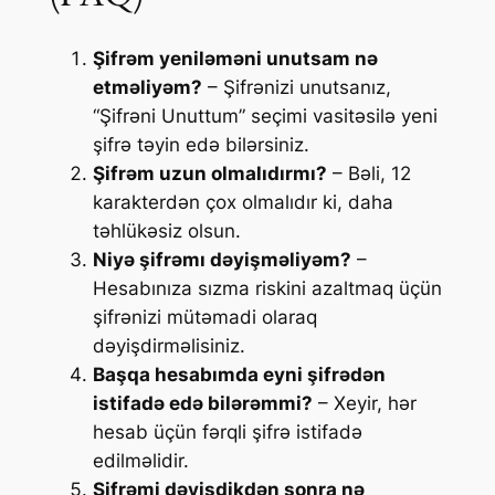
Şifrəm yeniləməni unutsam nə
etməliyəm?
– Şifrənizi unutsanız,
“Şifrəni Unuttum” seçimi vasitəsilə yeni
şifrə təyin edə bilərsiniz.
Şifrəm uzun olmalıdırmı?
– Bəli, 12
karakterdən çox olmalıdır ki, daha
təhlükəsiz olsun.
Niyə şifrəmı dəyişməliyəm?
–
Hesabınıza sızma riskini azaltmaq üçün
şifrənizi mütəmadi olaraq
dəyişdirməlisiniz.
Başqa hesabımda eyni şifrədən
istifadə edə bilərəmmi?
– Xeyir, hər
hesab üçün fərqli şifrə istifadə
edilməlidir.
Şifrəmi dəyişdikdən sonra nə