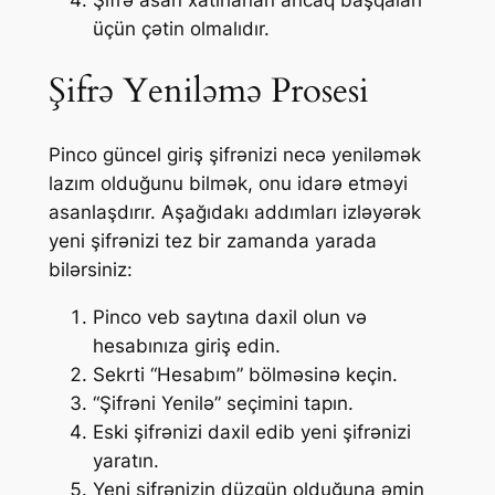
üçün çətin olmalıdır.
Şifrə Yeniləmə Prosesi
Pinco güncel giriş şifrənizi necə yeniləmək
lazım olduğunu bilmək, onu idarə etməyi
asanlaşdırır. Aşağıdakı addımları izləyərək
yeni şifrənizi tez bir zamanda yarada
bilərsiniz:
Pinco veb saytına daxil olun və
hesabınıza giriş edin.
Sekrti “Hesabım” bölməsinə keçin.
“Şifrəni Yenilə” seçimini tapın.
Eski şifrənizi daxil edib yeni şifrənizi
yaratın.
Yeni şifrənizin düzgün olduğuna əmin