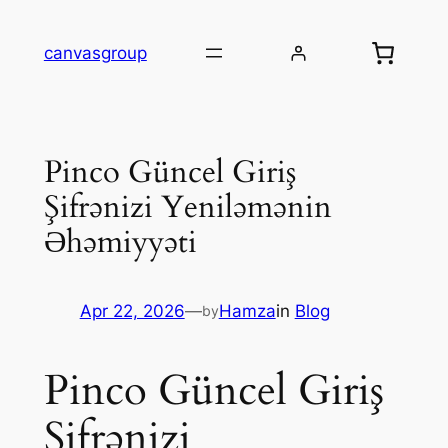
Skip
to
canvasgroup
content
Pinco Güncel Giriş
Şifrənizi Yeniləmənin
Əhəmiyyəti
Apr 22, 2026
—
Hamza
in
Blog
by
Pinco Güncel Giriş
Şifrənizi