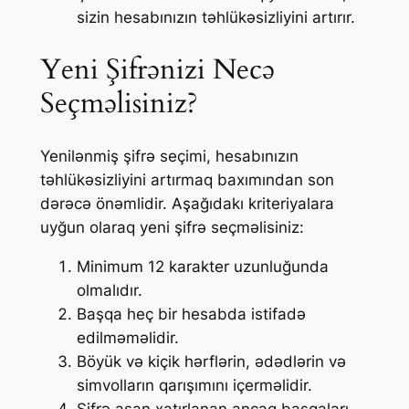
sizin hesabınızın təhlükəsizliyini artırır.
Yeni Şifrənizi Necə
Seçməlisiniz?
Yenilənmiş şifrə seçimi, hesabınızın
təhlükəsizliyini artırmaq baxımından son
dərəcə önəmlidir. Aşağıdakı kriteriyalara
uyğun olaraq yeni şifrə seçməlisiniz:
Minimum 12 karakter uzunluğunda
olmalıdır.
Başqa heç bir hesabda istifadə
edilməməlidir.
Böyük və kiçik hərflərin, ədədlərin və
simvolların qarışımını içerməlidir.
Şifrə asan xatırlanan ancaq başqaları