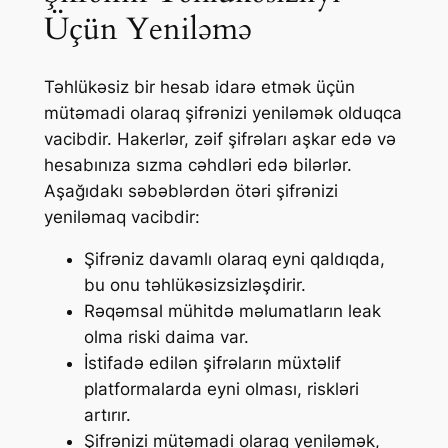
Üçün Yeniləmə
Təhlükəsiz bir hesab idarə etmək üçün
mütəmadi olaraq şifrənizi yeniləmək olduqca
vacibdir. Hakerlər, zəif şifrəları aşkar edə və
hesabınıza sızma cəhdləri edə bilərlər.
Aşağıdakı səbəblərdən ötəri şifrənizi
yeniləmaq vacibdir:
Şifrəniz davamlı olaraq eyni qaldıqda,
bu onu təhlükəsizsizləşdirir.
Rəqəmsal mühitdə məlumatların leak
olma riski daima var.
İstifadə edilən şifrəların müxtəlif
platformalarda eyni olması, riskləri
artırır.
Şifrənizi mütəmadi olaraq yeniləmək,