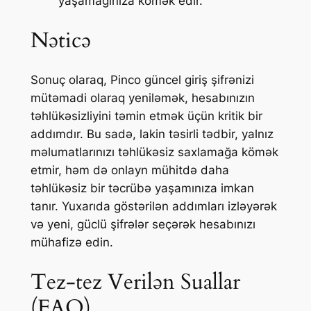
yaşamağınıza kömək edir.
Nəticə
Sonuç olaraq, Pinco güncel giriş şifrənizi
mütəmadi olaraq yeniləmək, hesabınızın
təhlükəsizliyini təmin etmək üçün kritik bir
addımdır. Bu sadə, lakin təsirli tədbir, yalnız
məlumatlarınızı təhlükəsiz saxlamağa kömək
etmir, həm də onlayn mühitdə daha
təhlükəsiz bir təcrübə yaşamınıza imkan
tanır. Yuxarıda göstərilən addımları izləyərək
və yeni, güclü şifrələr seçərək hesabınızı
mühafizə edin.
Tez-tez Verilən Suallar
(FAQ)