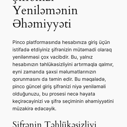
Yeniləmənin
Əhəmiyyəti
Pinco platformasında hesabınıza giriş üçün
istifadə etdiyiniz şifrənizin mütəmadi olaraq
yenilənməsi çox vacibdir. Bu, yalnız
hesabınızın təhlükəsizliyini artırmaqla qalmır,
eyni zamanda şəxsi məlumatlarınızın
qorunmasını da təmin edir. Bu məqalədə,
pinco güncel giriş şifrənizi niyə yeniləməli
olduğunuzu, bu prosesi necə həyata
keçirəcəyinizi və şifrə seçiminin əhəmiyyətini
müzakirə edəcəyik.
Şifrənin Təhlükəsizliyi