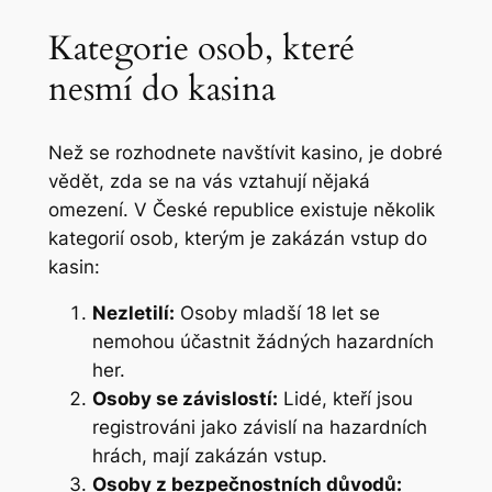
Kategorie osob, které
nesmí do kasina
Než se rozhodnete navštívit kasino, je dobré
vědět, zda se na vás vztahují nějaká
omezení. V České republice existuje několik
kategorií osob, kterým je zakázán vstup do
kasin:
Nezletilí:
Osoby mladší 18 let se
nemohou účastnit žádných hazardních
her.
Osoby se závislostí:
Lidé, kteří jsou
registrováni jako závislí na hazardních
hrách, mají zakázán vstup.
Osoby z bezpečnostních důvodů: