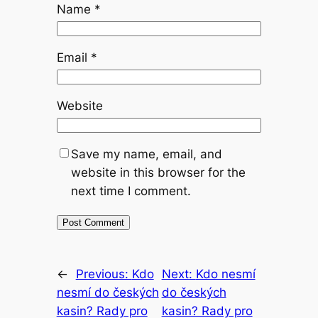
Name
*
Email
*
Website
Save my name, email, and
website in this browser for the
next time I comment.
←
Previous:
Kdo
Next:
Kdo nesmí
nesmí do českých
do českých
kasin? Rady pro
kasin? Rady pro