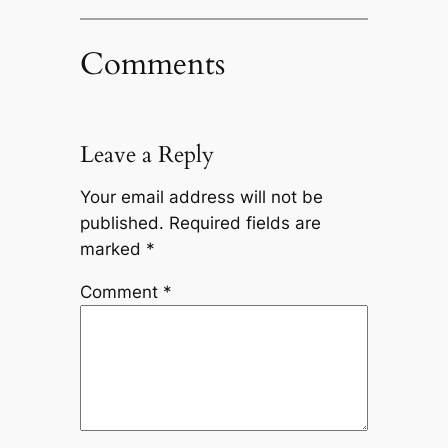
Comments
Leave a Reply
Your email address will not be
published.
Required fields are
marked
*
Comment
*