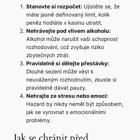
Stanovte si rozpočet:
Ujistěte se, že
máte jasně definovaný limit, kolik
peněz hodláte v kasinu utratit.
Nehrávejte pod vlivem alkoholu:
Alkohol může narušit vaši schopnost
rozhodování, což zvyšuje riziko
zbytečných ztrát.
Pravidelně si dělejte přestávky:
Dlouhé sezení může vést k
neuváženým rozhodnutím, zkuste si
pravidelně dávat pauzy.
Nehrajte ze stresu nebo emocí:
Hazard by nikdy neměl být způsobem,
jak se vyrovnat s emocionálními
problémy.
Jak se chránit před