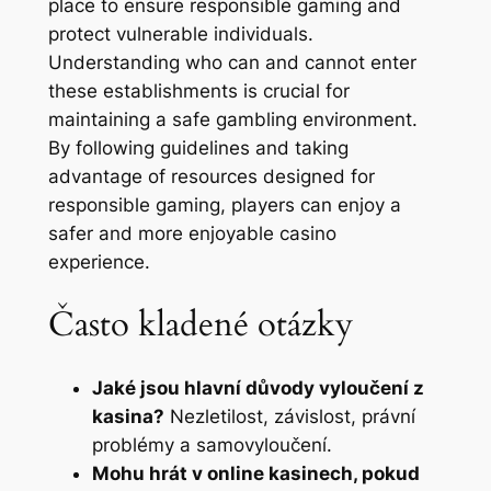
place to ensure responsible gaming and
protect vulnerable individuals.
Understanding who can and cannot enter
these establishments is crucial for
maintaining a safe gambling environment.
By following guidelines and taking
advantage of resources designed for
responsible gaming, players can enjoy a
safer and more enjoyable casino
experience.
Často kladené otázky
Jaké jsou hlavní důvody vyloučení z
kasina?
Nezletilost, závislost, právní
problémy a samovyloučení.
Mohu hrát v online kasinech, pokud