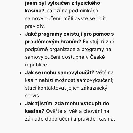
jsem byl vyloučen z fyzického
kasina?
Záleží na podmínkách
samovyloučení; měli byste se řídit
pravidly.
Jaké programy existují pro pomoc s
problémovým hraním?
Existují různé
podpůrné organizace a programy na
samovyloučení dostupné v České
republice.
Jak se mohu samovyloučit?
Většina
kasin nabízí možnost samovyloučení;
stačí kontaktovat jejich zákaznický
servis.
Jak zjistím, zda mohu vstoupit do
kasina?
Ověřte si věk a chování na
základě doporučení a pravidel kasina.