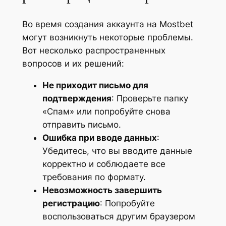
Во время создания аккаунта на Mostbet
могут возникнуть некоторые проблемы.
Вот несколько распространенных
вопросов и их решений:
Не приходит письмо для
подтверждения
: Проверьте папку
«Спам» или попробуйте снова
отправить письмо.
Ошибка при вводе данных
:
Убедитесь, что вы вводите данные
корректно и соблюдаете все
требования по формату.
Невозможность завершить
регистрацию
: Попробуйте
воспользоваться другим браузером