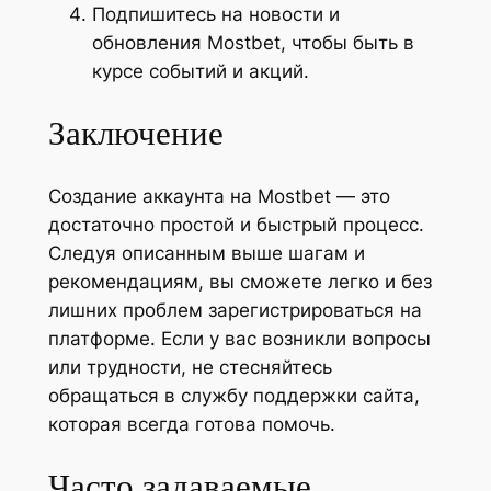
Подпишитесь на новости и
обновления Mostbet, чтобы быть в
курсе событий и акций.
Заключение
Создание аккаунта на Mostbet — это
достаточно простой и быстрый процесс.
Следуя описанным выше шагам и
рекомендациям, вы сможете легко и без
лишних проблем зарегистрироваться на
платформе. Если у вас возникли вопросы
или трудности, не стесняйтесь
обращаться в службу поддержки сайта,
которая всегда готова помочь.
Часто задаваемые