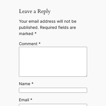
Leave a Reply
Your email address will not be
published.
Required fields are
marked
*
Comment
*
Name
*
Email
*