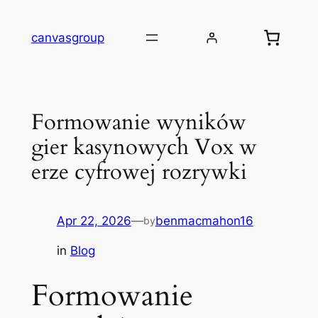
Skip
to
canvasgroup
content
Formowanie wyników
gier kasynowych Vox w
erze cyfrowej rozrywki
Apr 22, 2026
—
benmacmahon16
by
in
Blog
Formowanie