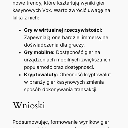
nowe trendy, które kształtują wyniki gier
kasynowych Vox. Warto zwrócić uwagę na
kilka z nich:
Gry w wirtualnej rzeczywistości:
Zapewniają one bardziej immersyjne
doświadczenia dla graczy.
Gry mobilne:
Dostępność gier na
urządzeniach mobilnych zwiększa ich
popularność oraz dostępności.
Kryptowaluty:
Obecność kryptowalut
w branży gier kasynowych zmienia
sposób dokonywania transakcji.
Wnioski
Podsumowując, formowanie wyników gier