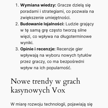
Wymiana wiedzy:
Gracze dzielą się
poradami i strategiami, co pozwala na
zwiększenie umiejętności.
Budowanie lojalności:
Ludzie grający
w tę samą grę często tworzą silne
więzi, co wpływa na długoterminowe
wyniki.
Opinie i recenzje:
Recenzje gier
wpływają na wyboru nowych tytułów
przez graczy, co ma bezpośredni
wpływ na ich popularność.
Nowe trendy w grach
kasynowych Vox
W miarę rozwoju technologii, pojawiają się