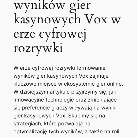
wyników gier
kasynowych Vox w
erze cyfrowej
rozrywki
W erze cyfrowej rozrywki formowanie
wyników gier kasynowych Vox zajmuje
kluczowe miejsce w ekosystemie gier online.
W dzisiejszym artykule przyjrzymy się, jak
innowacyjne technologie oraz zmieniające
się preferencje graczy wpływają na wyniki
gier kasynowych Vox. Skupimy się na
strategiach, które pozwalają na
optymalizację tych wyników, a także na roli