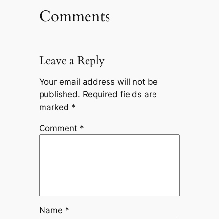
Comments
Leave a Reply
Your email address will not be
published.
Required fields are
marked
*
Comment
*
Name
*