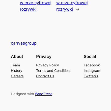
w erze cyfrowej
w erze cyfrowej
rozrywki
rozrywki
→
canvasgroup
About
Privacy
Social
Team
Privacy Policy
Facebook
History
Terms and Conditions
Instagram
Careers
Contact Us
Twitter/X
Designed with
WordPress