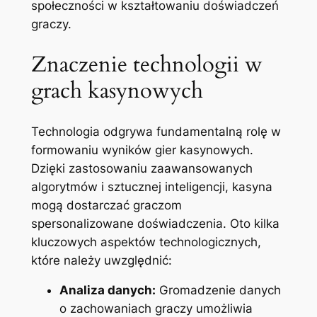
społeczności w kształtowaniu doświadczeń
graczy.
Znaczenie technologii w
grach kasynowych
Technologia odgrywa fundamentalną rolę w
formowaniu wyników gier kasynowych.
Dzięki zastosowaniu zaawansowanych
algorytmów i sztucznej inteligencji, kasyna
mogą dostarczać graczom
spersonalizowane doświadczenia. Oto kilka
kluczowych aspektów technologicznych,
które należy uwzględnić:
Analiza danych:
Gromadzenie danych
o zachowaniach graczy umożliwia