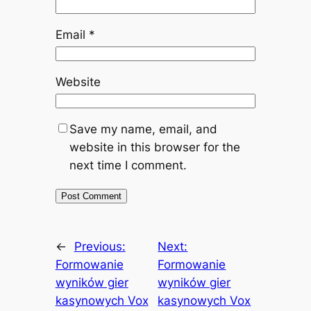
Email
*
Website
Save my name, email, and
website in this browser for the
next time I comment.
←
Previous:
Next:
Formowanie
Formowanie
wyników gier
wyników gier
kasynowych Vox
kasynowych Vox