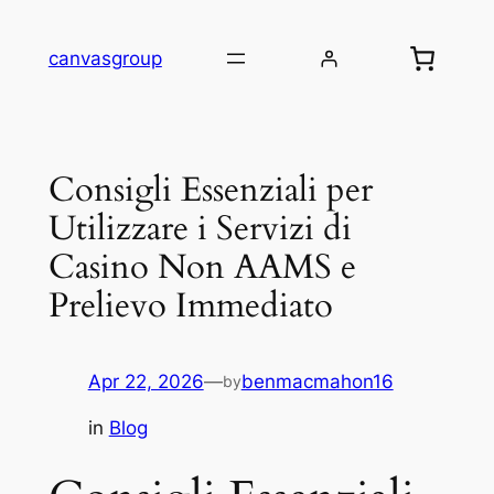
Skip
to
canvasgroup
content
Consigli Essenziali per
Utilizzare i Servizi di
Casino Non AAMS e
Prelievo Immediato
Apr 22, 2026
—
benmacmahon16
by
in
Blog