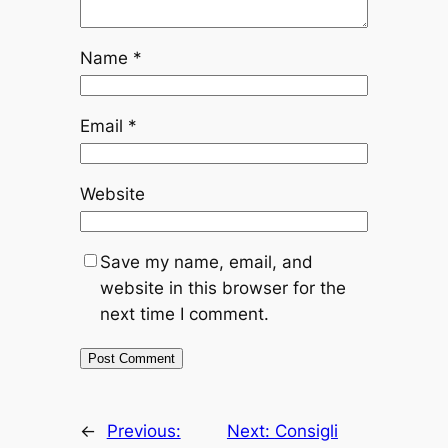
Name
*
Email
*
Website
Save my name, email, and
website in this browser for the
next time I comment.
←
Previous:
Next:
Consigli