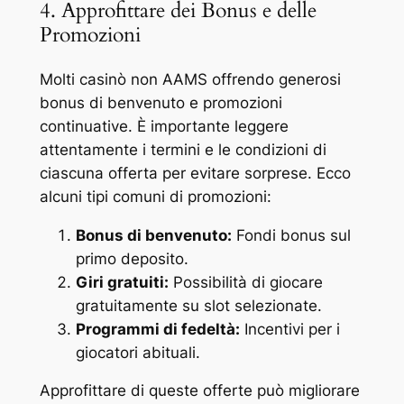
4. Approfittare dei Bonus e delle
Promozioni
Molti casinò non AAMS offrendo generosi
bonus di benvenuto e promozioni
continuative. È importante leggere
attentamente i termini e le condizioni di
ciascuna offerta per evitare sorprese. Ecco
alcuni tipi comuni di promozioni:
Bonus di benvenuto:
Fondi bonus sul
primo deposito.
Giri gratuiti:
Possibilità di giocare
gratuitamente su slot selezionate.
Programmi di fedeltà:
Incentivi per i
giocatori abituali.
Approfittare di queste offerte può migliorare