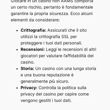
Giocare in un casino non AAMS comporta
un certo rischio, pertanto è fondamentale
garantire la propria sicurezza. Ecco alcuni
elementi da considerare:
Crittografia:
Assicurati che il sito
utilizzi la crittografia SSL per
proteggere i tuoi dati personali.
Recensioni:
Leggi le recensioni di altri
giocatori per valutare l’affidabilità del
casino.
Storia:
Un casino con una lunga storia
e una buona reputazione è
generalmente più sicuro.
Privacy:
Controlla la politica sulla
privacy del casino per capire come
vengono gestiti i tuoi dati.