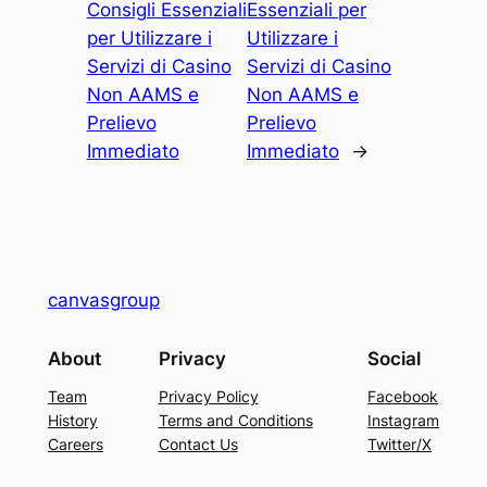
Consigli Essenziali
Essenziali per
per Utilizzare i
Utilizzare i
Servizi di Casino
Servizi di Casino
Non AAMS e
Non AAMS e
Prelievo
Prelievo
Immediato
Immediato
→
canvasgroup
About
Privacy
Social
Team
Privacy Policy
Facebook
History
Terms and Conditions
Instagram
Careers
Contact Us
Twitter/X