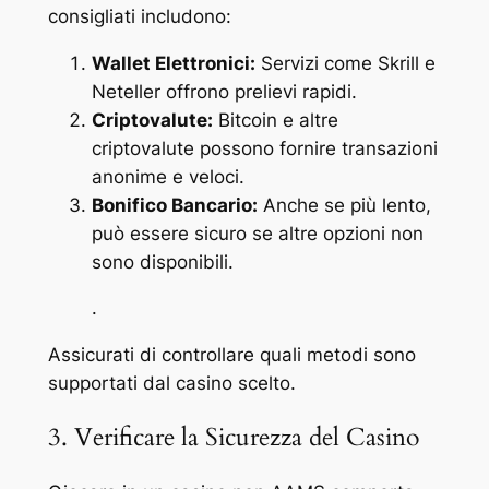
consigliati includono:
Wallet Elettronici:
Servizi come Skrill e
Neteller offrono prelievi rapidi.
Criptovalute:
Bitcoin e altre
criptovalute possono fornire transazioni
anonime e veloci.
Bonifico Bancario:
Anche se più lento,
può essere sicuro se altre opzioni non
sono disponibili.
.
Assicurati di controllare quali metodi sono
supportati dal casino scelto.
3. Verificare la Sicurezza del Casino