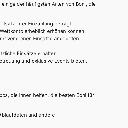
einige der häufigsten Arten von Boni, die
ntsatz Ihrer Einzahlung beträgt.
m Wettkonto erheblich erhöhen können.
hrer verlorenen Einsätze angeboten
zliche Einsätze erhalten.
etreuung und exklusive Events bieten.
pps, die Ihnen helfen, die besten Boni für
Ablaufdaten und andere