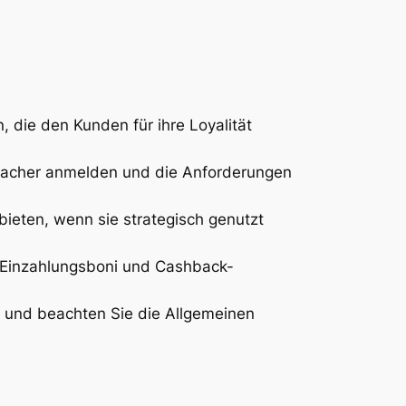
 die den Kunden für ihre Loyalität
macher anmelden und die Anforderungen
 bieten, wenn sie strategisch genutzt
 Einzahlungsboni und Cashback-
 und beachten Sie die Allgemeinen