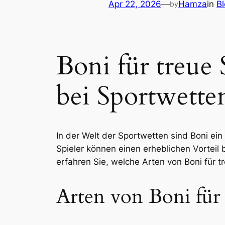
Apr 22, 2026
—
Hamza
in
B
by
Boni für treue
bei Sportwette
In der Welt der Sportwetten sind Boni ein
Spieler können einen erheblichen Vorteil
erfahren Sie, welche Arten von Boni für t
Arten von Boni für 