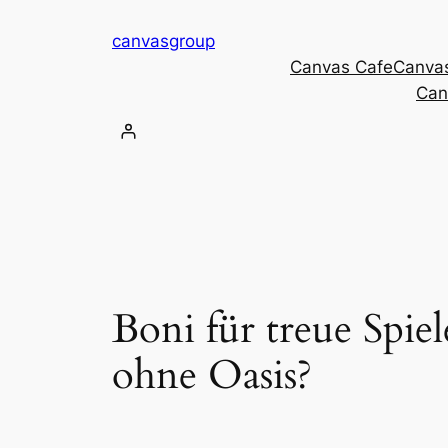
Skip
canvasgroup
to
Canvas Cafe
Canva
content
Can
Boni für treue Spie
ohne Oasis?