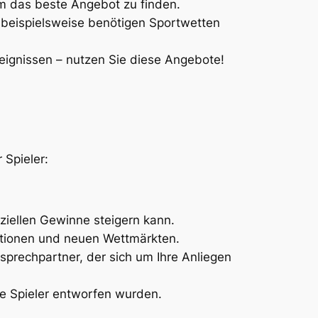
m das beste Angebot zu finden.
; beispielsweise benötigen Sportwetten
eignissen – nutzen Sie diese Angebote!
 Spieler:
ziellen Gewinne steigern kann.
ktionen und neuen Wettmärkten.
prechpartner, der sich um Ihre Anliegen
ge Spieler entworfen wurden.