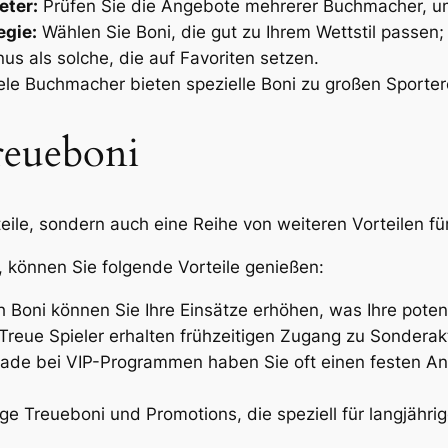
eter:
Prüfen Sie die Angebote mehrerer Buchmacher, u
egie:
Wählen Sie Boni, die gut zu Ihrem Wettstil passen
s als solche, die auf Favoriten setzen.
ele Buchmacher bieten spezielle Boni zu großen Sporter
reueboni
teile, sondern auch eine Reihe von weiteren Vorteilen für
 können Sie folgende Vorteile genießen:
 Boni können Sie Ihre Einsätze erhöhen, was Ihre poten
Treue Spieler erhalten frühzeitigen Zugang zu Sondera
ade bei VIP-Programmen haben Sie oft einen festen Ans
e Treueboni und Promotions, die speziell für langjähri