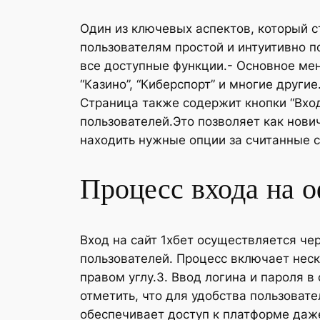
Один из ключевых аспектов, который с
пользователям простой и интуитивно 
все доступные функции.- Основное мен
“Казино”, “Киберспорт” и многие други
Страница также содержит кнопки “Вход
пользователей.Это позволяет как нови
находить нужные опции за считанные 
Процесс входа на 
Вход на сайт 1хбет осуществляется че
пользователей. Процесс включает неско
правом углу.3. Ввод логина и пароля 
отметить, что для удобства пользоват
обеспечивает доступ к платформе даже