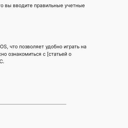
что вы вводите правильные учетные
iOS, что позволяет удобно играть на
о ознакомиться с [статьей о
C.