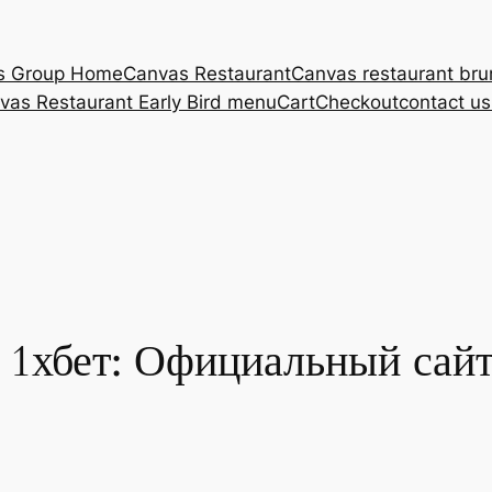
s Group Home
Canvas Restaurant
Canvas restaurant br
vas Restaurant Early Bird menu
Cart
Checkout
contact u
 1хбет: Официальный сайт