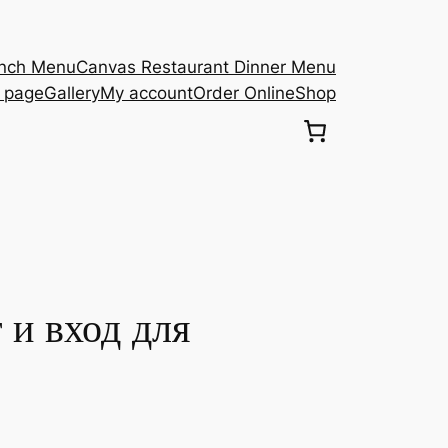
unch Menu
Canvas Restaurant Dinner Menu
s page
Gallery
My account
Order Online
Shop
 и вход для