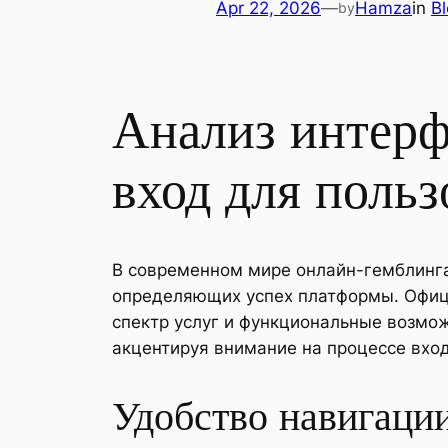
Apr 22, 2026
—
Hamza
in
B
by
Анализ интерф
вход для польз
В современном мире онлайн-гемблинга
определяющих успех платформы. Офици
спектр услуг и функциональные возмож
акцентируя внимание на процессе вход
Удобство навигации