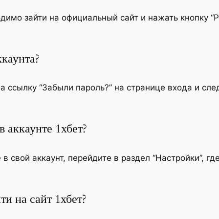
одимо зайти на официальный сайт и нажать кнопку “
ккаунта?
а ссылку “Забыли пароль?” на странице входа и сле
в аккаунте 1хбет?
в свой аккаунт, перейдите в раздел “Настройки”, г
йти на сайт 1хбет?