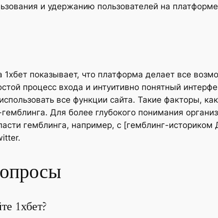
ьзования и удержанию пользователей на платформе
 1хбет показывает, что платформа делает все возм
остой процесс входа и интуитивно понятный интерф
использовать все функции сайта. Такие факторы, как
-гемблинга. Для более глубокого понимания органи
ласти гемблинга, например, с [гемблинг-историком
itter.
вопросы
йте 1хбет?