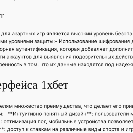
т
 для азартных игр является высокий уровень безопа
ими уровнями защиты:- Использование шифрования 
орная аутентификация, которая добавляет дополнит
сти аккаунтов для выявления подозрительных дейст
ренность в том, что их данные находятся под надеж
рфейса 1хбет
телям множество преимущества, что делает его при
- **Интуитивно понятный дизайн**: пользователи м
: оптимизация под мобильные устройства позволяет
*: доступ к ставкам на различные виды спорта и и