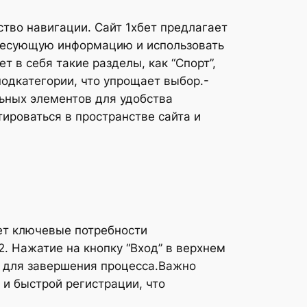
ство навигации. Сайт 1хбет предлагает
тересующую информацию и использовать
 в себя такие разделы, как “Спорт”,
подкатегории, что упрощает выбор.-
льных элементов для удобства
ироваться в пространстве сайта и
ует ключевые потребности
2. Нажатие на кнопку “Вход” в верхнем
и” для завершения процесса.Важно
 и быстрой регистрации, что