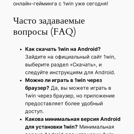
онлайн-гейминга с 1win уже сегодня!
Часто задаваемые
вопросы (FAQ)
Как скачать 1win на Android?
Зайдите на официальный сайт 1win,
выберите раздел «Скачать», и
следуйте инструкциям для Android.
Можно ли играть в 1win через
браузер?
Да, вы можете играть в
1win через браузер, но приложение
предоставляет более удобный
доступ.
Какова минимальная версия Android
для установки 1win?
Минимальная