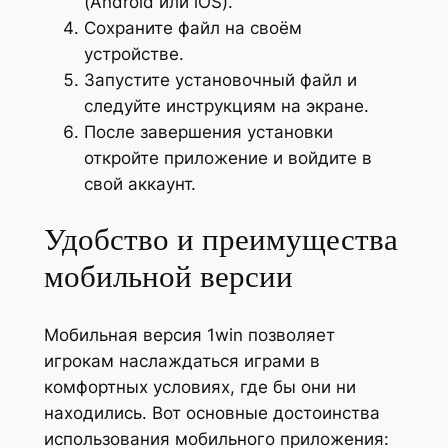
(Android или iOS).
Сохраните файл на своём
устройстве.
Запустите установочный файл и
следуйте инструкциям на экране.
После завершения установки
откройте приложение и войдите в
свой аккаунт.
Удобство и преимущества
мобильной версии
Мобильная версия 1win позволяет
игрокам наслаждаться играми в
комфортных условиях, где бы они ни
находились. Вот основные достоинства
использования мобильного приложения: