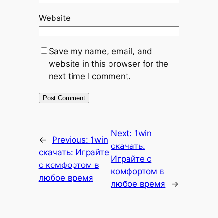
Website
Save my name, email, and
website in this browser for the
next time I comment.
Next:
1win
←
Previous:
1win
скачать:
скачать: Играйте
Играйте с
с комфортом в
комфортом в
любое время
любое время
→