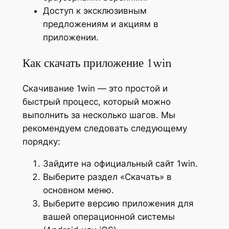
Доступ к эксклюзивным
предложениям и акциям в
приложении.
Как скачать приложение 1win
Скачивание 1win — это простой и
быстрый процесс, который можно
выполнить за несколько шагов. Мы
рекомендуем следовать следующему
порядку:
Зайдите на официальный сайт 1win.
Выберите раздел «Скачать» в
основном меню.
Выберите версию приложения для
вашей операционной системы