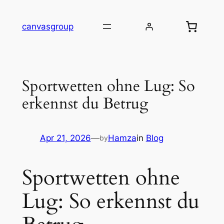
Skip
to
canvasgroup
content
Sportwetten ohne Lug: So
erkennst du Betrug
Apr 21, 2026
—
Hamza
in
Blog
by
Sportwetten ohne
Lug: So erkennst du