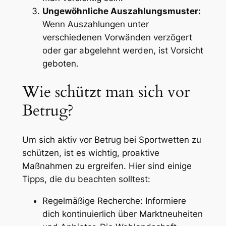
Ungewöhnliche Auszahlungsmuster:
Wenn Auszahlungen unter
verschiedenen Vorwänden verzögert
oder gar abgelehnt werden, ist Vorsicht
geboten.
Wie schützt man sich vor
Betrug?
Um sich aktiv vor Betrug bei Sportwetten zu
schützen, ist es wichtig, proaktive
Maßnahmen zu ergreifen. Hier sind einige
Tipps, die du beachten solltest:
Regelmäßige Recherche: Informiere
dich kontinuierlich über Marktneuheiten