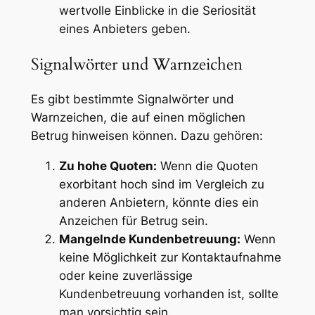
wertvolle Einblicke in die Seriosität
eines Anbieters geben.
Signalwörter und Warnzeichen
Es gibt bestimmte Signalwörter und
Warnzeichen, die auf einen möglichen
Betrug hinweisen können. Dazu gehören:
Zu hohe Quoten:
Wenn die Quoten
exorbitant hoch sind im Vergleich zu
anderen Anbietern, könnte dies ein
Anzeichen für Betrug sein.
Mangelnde Kundenbetreuung:
Wenn
keine Möglichkeit zur Kontaktaufnahme
oder keine zuverlässige
Kundenbetreuung vorhanden ist, sollte
man vorsichtig sein.