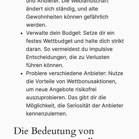
und Anbieter. Die Weblandschaft
ändert sich ständig, und alte
Gewohnheiten können gefährlich
werden.
Verwalte dein Budget: Setze dir ein
festes Wettbudget und halte dich strikt
daran. So vermeidest du impulsive
Entscheidungen, die zu Verlusten
führen können.
Probiere verschiedene Anbieter: Nutze
die Vorteile von Wettbonusaktionen,
um neue Angebote risikofrei
auszuprobieren. Das gibt dir die
Möglichkeit, die Seriosität der Anbieter
kennenzulernen.
Die Bedeutung von