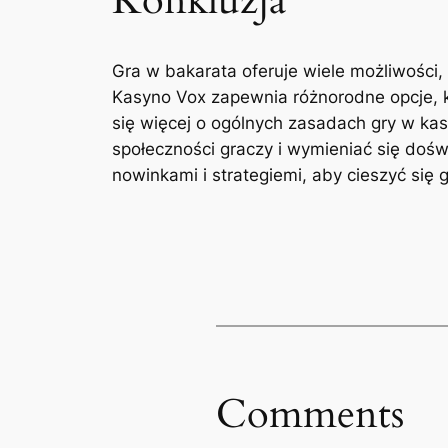
Konkluzja
Gra w bakarata oferuje wiele możliwości
Kasyno Vox zapewnia różnorodne opcje, k
się więcej o ogólnych zasadach gry w ka
społeczności graczy i wymieniać się doś
nowinkami i strategiemi, aby cieszyć się 
Comments