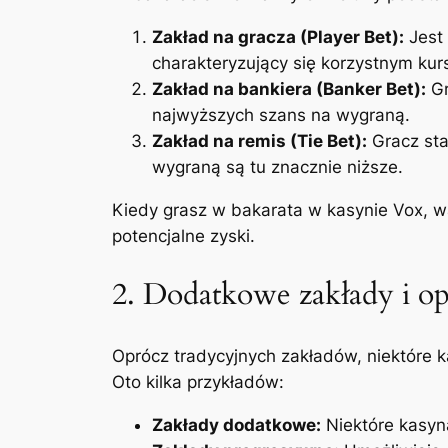
Zakład na gracza (Player Bet):
Jest 
charakteryzujący się korzystnym ku
Zakład na bankiera (Banker Bet):
Gr
najwyższych szans na wygraną.
Zakład na remis (Tie Bet):
Gracz sta
wygraną są tu znacznie niższe.
Kiedy grasz w bakarata w kasynie Vox, w
potencjalne zyski.
2. Dodatkowe zakłady i op
Oprócz tradycyjnych zakładów, niektóre 
Oto kilka przykładów:
Zakłady dodatkowe:
Niektóre kasyna