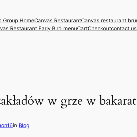
s Group Home
Canvas Restaurant
Canvas restaurant br
vas Restaurant Early Bird menu
Cart
Checkout
contact u
zakładów w grze w bakara
on16
in
Blog