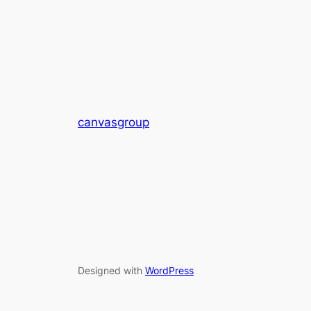
canvasgroup
Designed with
WordPress