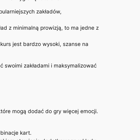
opularniejszych zakładów,
ład z minimalną prowizją, to ma jedne z
kurs jest bardzo wysoki, szanse na
zać swoimi zakładami i maksymalizować
które mogą dodać do gry więcej emocji.
binacje kart.