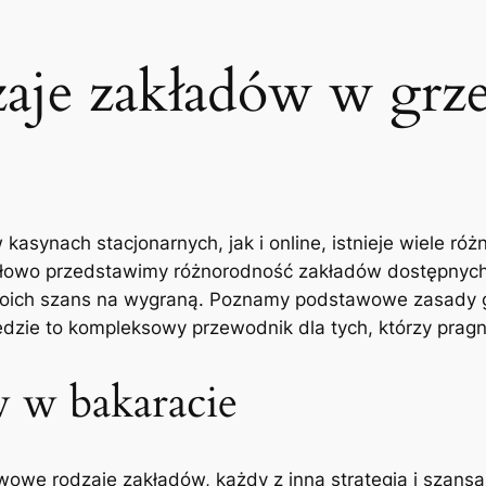
aje zakładów w grz
kasynach stacjonarnych, jak i online, istnieje wiele ró
łowo przedstawimy różnorodność zakładów dostępnych 
oich szans na wygraną. Poznamy podstawowe zasady gry
dzie to kompleksowy przewodnik dla tych, którzy pragną
w w bakaracie
owe rodzaje zakładów, każdy z inną strategią i szansa