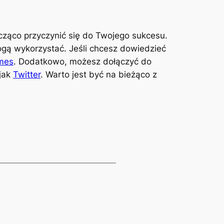
ząco przyczynić się do Twojego sukcesu.
gą wykorzystać. Jeśli chcesz dowiedzieć
mes
. Dodatkowo, możesz dołączyć do
 jak
Twitter
. Warto jest być na bieżąco z