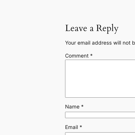
Leave a Reply
Your email address will not 
Comment
*
Name
*
Email
*