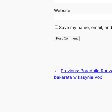
Website
Save my name, email, and 
←
Previous:
Poradnik: Rodz
bakarata w kasynie Vox