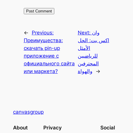
وان
Next:
Previous:
←
اكس بت: الحل
Преимущества:
الأمثل
скачать pin-up
للرياضيين
приложение с
المحترفين
официального сайта
→
والهواة
или маркета?
canvasgroup
About
Privacy
Social