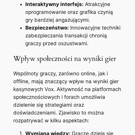
Interaktywny interfejs:
Atrakcyjne
oprogramowanie oraz grafika czynią
gry bardziej angażującymi.
Bezpieczeństwo:
Innowacyjne techniki
zabezpieczania transakcji chronią
graczy przed oszustwami.
Wpływ społeczności na wyniki gier
Wspólnoty graczy, zarówno online, jak i
offline, mają znaczący wpływ na wyniki gier
kasynowych Vox. Aktywność na platformach
społecznościowych i forach umożliwia
dzielenie się strategiami oraz
doświadczeniami. Zjawisko to można
rozpatrywać w kilku aspektach:
Wymiana wiedzy:
Gracze dzielą się