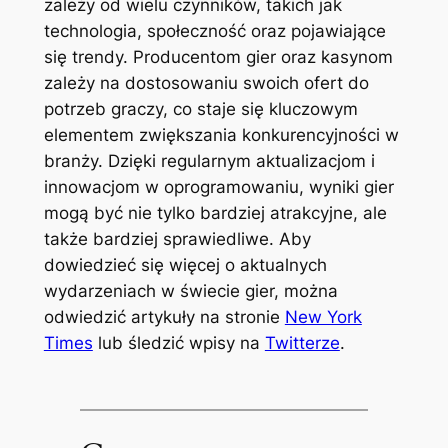
zależy od wielu czynników, takich jak
technologia, społeczność oraz pojawiające
się trendy. Producentom gier oraz kasynom
zależy na dostosowaniu swoich ofert do
potrzeb graczy, co staje się kluczowym
elementem zwiększania konkurencyjności w
branży. Dzięki regularnym aktualizacjom i
innowacjom w oprogramowaniu, wyniki gier
mogą być nie tylko bardziej atrakcyjne, ale
także bardziej sprawiedliwe. Aby
dowiedzieć się więcej o aktualnych
wydarzeniach w świecie gier, można
odwiedzić artykuły na stronie
New York
Times
lub śledzić wpisy na
Twitterze
.