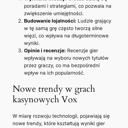
poradami i strategiami, co pozwala na
zwiększenie umiejętności.
Budowanie lojalności:
Ludzie grający
w tę samą grę często tworzą silne
więzi, co wpływa na długoterminowe
wyniki.
Opinie i recenzje:
Recenzje gier
wpływają na wyboru nowych tytułów
przez graczy, co ma bezpośredni
wpływ na ich popularność.
Nowe trendy w grach
kasynowych Vox
W miarę rozwoju technologii, pojawiają się
nowe trendy, które kształtują wyniki gier