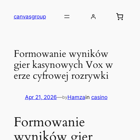
Skip
to
canvasgroup
content
Formowanie wyników
gier kasynowych Vox w
erze cyfrowej rozrywki
Apr 21, 2026
—
Hamza
in
casino
by
Formowanie
wyników gier