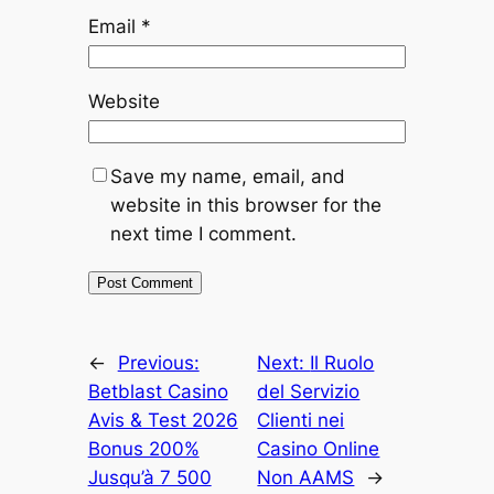
Email
*
Website
Save my name, email, and
website in this browser for the
next time I comment.
←
Previous:
Next:
Il Ruolo
Betblast Casino
del Servizio
Avis & Test 2026
Clienti nei
Bonus 200%
Casino Online
Jusqu’à 7 500
Non AAMS
→