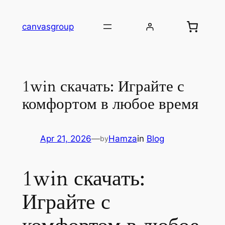
Skip
to
canvasgroup
content
1win скачать: Играйте с
комфортом в любое время
Apr 21, 2026
—
Hamza
in
Blog
by
1win скачать:
Играйте с