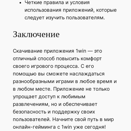
Четкие правила и условия
использования приложений, которые
следует изучить пользователям.
Заключение
Скачивание приложения 1win — это
отличный способ повысить комфорт
своего игрового процесса. С его
помощью вы сможете наслаждаться
разнообразными играми в любое время и
в любом месте. Приложение не только
упрощает доступ к любимым
развлечениям, но и обеспечивает
безопасность и поддержку своих
пользователей. Начните свой путь в мир
онлайн-гейминга с 1win уже сегодня!