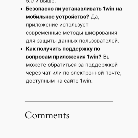
5.0 и выше.
Безопасно ли устанавливать 1win на
мобильное устройство?
Да,
приложение использует
современные методы шифрования
для защиты данных пользователей.
Как получить поддержку по
вопросам приложения 1win?
Вы
можете обратиться за поддержкой
через чат или по электронной почте,
доступным на сайте 1win.
Comments