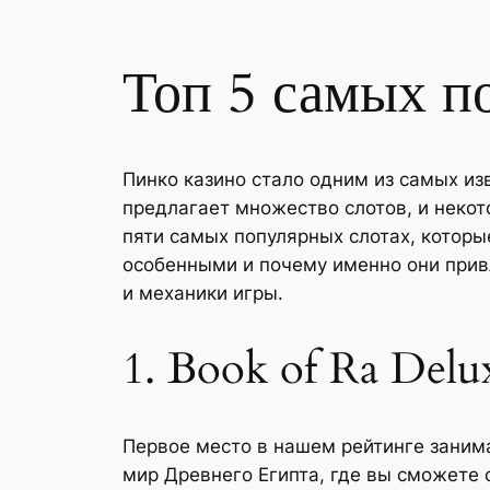
Топ 5 самых п
Пинко казино стало одним из самых из
предлагает множество слотов, и некот
пяти самых популярных слотах, которы
особенными и почему именно они привл
и механики игры.
1. Book of Ra Delu
Первое место в нашем рейтинге заним
мир Древнего Египта, где вы сможете 