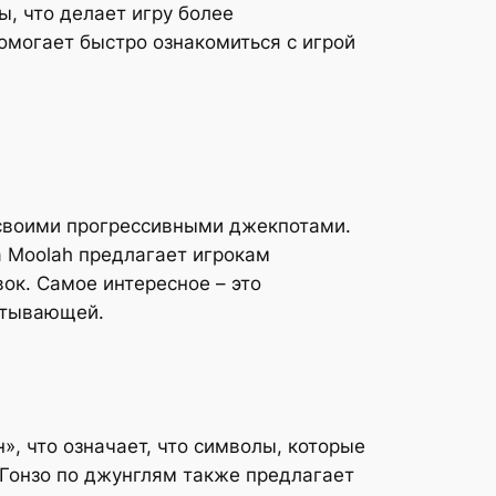
, что делает игру более
помогает быстро ознакомиться с игрой
я своими прогрессивными джекпотами.
a Moolah предлагает игрокам
к. Самое интересное – это
атывающей.
н», что означает, что символы, которые
 Гонзо по джунглям также предлагает