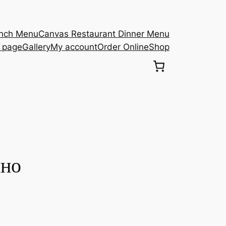
unch Menu
Canvas Restaurant Dinner Menu
s page
Gallery
My account
Order Online
Shop
ино