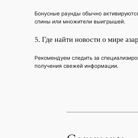
Бонусные раунды обычно активируются
спины или множители выигрышей.
5. Где найти новости о мире аза
Рекомендуем следить за специализиро
получения свежей информации.