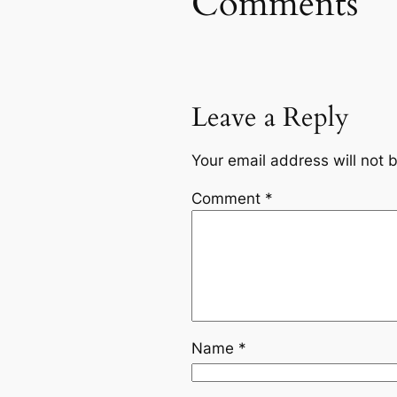
Comments
Leave a Reply
Your email address will not 
Comment
*
Name
*