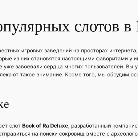
опулярных слотов в
вестных игровых заведений на просторах интернета,
орые из них становятся настоящими фаворитами у иг
е уже завоевали сердца многих пользователей. Вы уз
екают такое внимание. Кроме того, мы обсудим осо
xe
ает слот
Book of Ra Deluxe
, разработанный компанией
отправиться на поиски сокровищ вместе с археолог