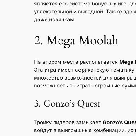
является его система бонусных игр, г
увлекательной и выгодной. Также здес
даже новичкам.
2. Mega Moolah
На втором месте располагается
Mega 
Эта игра имеет африканскую тематику
множество возможностей для выигрыша
возможность выиграть огромные суммы
3. Gonzo’s Quest
Тройку лидеров замыкает
Gonzo’s Que
войдут в выигрышные комбинации, исч