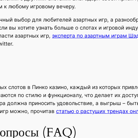
м к любому игровому вечеру.
чный выбор для любителей азартных игр, а разнообр
сли вы хотите узнать больше о слотах и игровой ин
ласти азартных игр,
эксперта по азартным играм Шэ
tter.
ых слотов в Пинко казино, каждый из которых прив
аются по стилю и функционалу, что делает их дост
гра должна приносить удовольствие, а выгрыш – быт
игр можно, прочитав
статью о растущих трендах он
вопросы (FAQ)