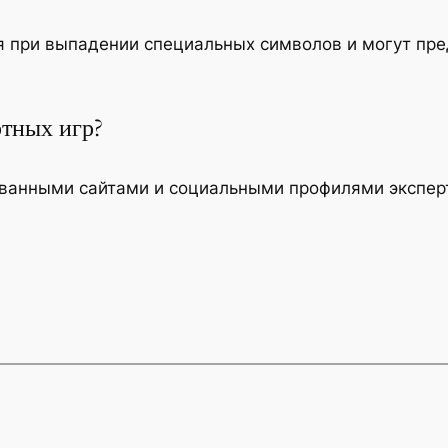
 при выпадении специальных символов и могут пр
ртных игр?
ванными сайтами и социальными профилями эксперт