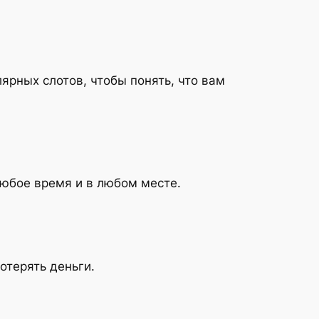
ярных слотов, чтобы понять, что вам
любое время и в любом месте.
отерять деньги.