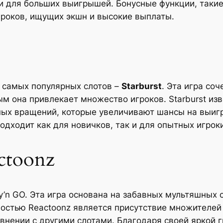
 для больших выигрышей. Бонусные функции, такие 
гроков, ищущих экшн и высокие выплаты.
з самых популярных слотов –
Starburst
. Эта игра соч
ым она привлекает множество игроков. Starburst и
ных вращений, которые увеличивают шансы на выиг
подходит как для новичков, так и для опытных игрок
ctoonz
y’n GO. Эта игра основана на забавных мультяшных
остью Reactoonz является присутствие множителей 
нении с другими слотами. Благодаря своей яркой г