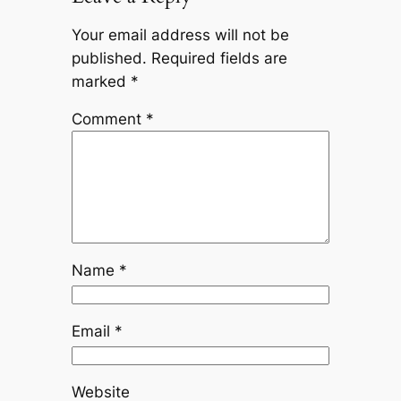
Your email address will not be
published.
Required fields are
marked
*
Comment
*
Name
*
Email
*
Website