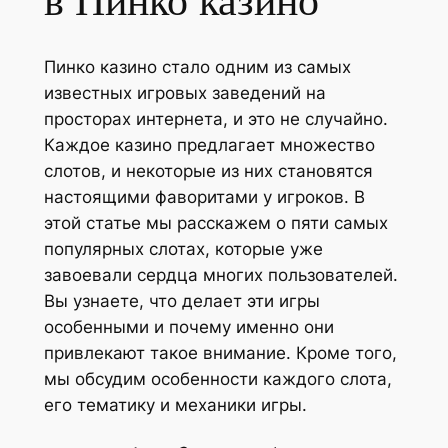
в Пинко казино
Пинко казино стало одним из самых
известных игровых заведений на
просторах интернета, и это не случайно.
Каждое казино предлагает множество
слотов, и некоторые из них становятся
настоящими фаворитами у игроков. В
этой статье мы расскажем о пяти самых
популярных слотах, которые уже
завоевали сердца многих пользователей.
Вы узнаете, что делает эти игры
особенными и почему именно они
привлекают такое внимание. Кроме того,
мы обсудим особенности каждого слота,
его тематику и механики игры.