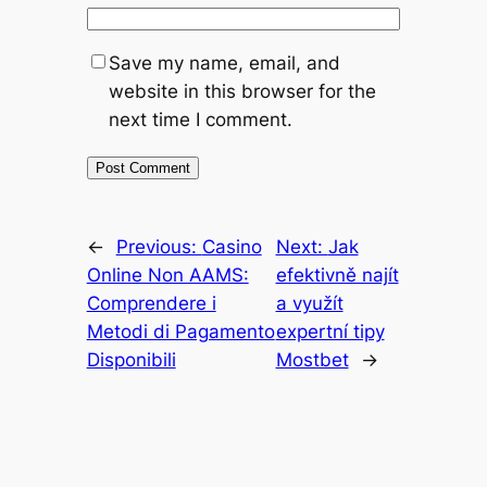
Save my name, email, and
website in this browser for the
next time I comment.
←
Previous:
Casino
Next:
Jak
Online Non AAMS:
efektivně najít
Comprendere i
a využít
Metodi di Pagamento
expertní tipy
Disponibili
Mostbet
→