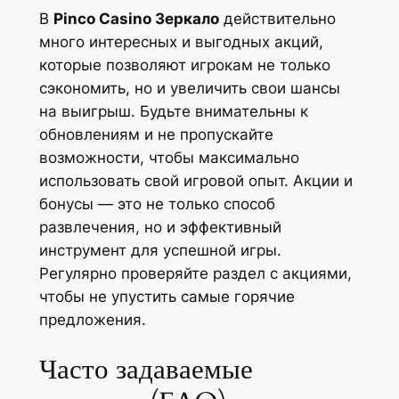
В
Pinco Casino Зеркало
действительно
много интересных и выгодных акций,
которые позволяют игрокам не только
сэкономить, но и увеличить свои шансы
на выигрыш. Будьте внимательны к
обновлениям и не пропускайте
возможности, чтобы максимально
использовать свой игровой опыт. Акции и
бонусы — это не только способ
развлечения, но и эффективный
инструмент для успешной игры.
Регулярно проверяйте раздел с акциями,
чтобы не упустить самые горячие
предложения.
Часто задаваемые