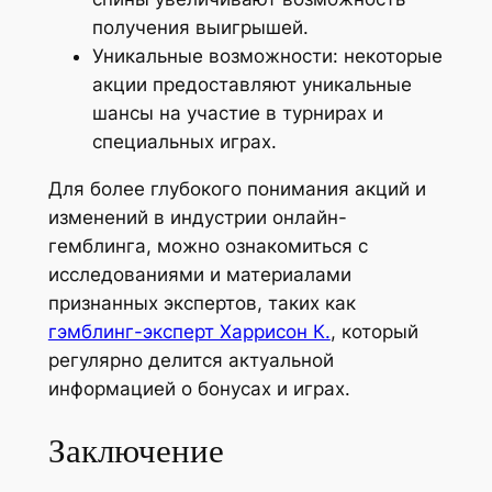
получения выигрышей.
Уникальные возможности: некоторые
акции предоставляют уникальные
шансы на участие в турнирах и
специальных играх.
Для более глубокого понимания акций и
изменений в индустрии онлайн-
гемблинга, можно ознакомиться с
исследованиями и материалами
признанных экспертов, таких как
гэмблинг-эксперт Харрисон К.
, который
регулярно делится актуальной
информацией о бонусах и играх.
Заключение