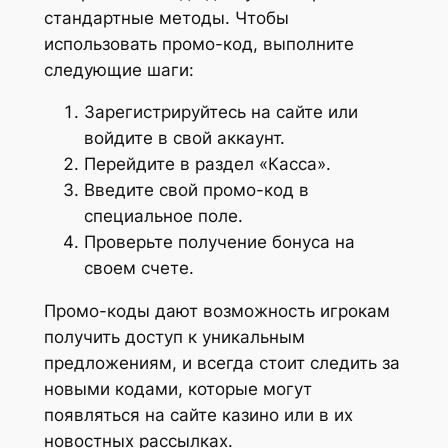
стандартные методы. Чтобы
использовать промо-код, выполните
следующие шаги:
Зарегистрируйтесь на сайте или
войдите в свой аккаунт.
Перейдите в раздел «Касса».
Введите свой промо-код в
специальное поле.
Проверьте получение бонуса на
своем счете.
Промо-коды дают возможность игрокам
получить доступ к уникальным
предложениям, и всегда стоит следить за
новыми кодами, которые могут
появляться на сайте казино или в их
новостных рассылках.