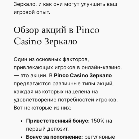
Зеркало, и как они могут улучшить ваш
игровой опыт.
Обзор акций в Pinco
Casino Зеркало
Один из основных факторов,
привлекающих игроков в онлайн-казино,
— это акции. В
Pinco Casino Зеркало
предлагаются различные типы акций,
каждая из которых нацелена на
удовлетворение потребностей игроков.
Вот некоторые из них:
Приветственный бонус:
150% на
первый депозит.
Бонус за пополнение:
регулярные