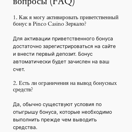
вопросы (FAQ)
1. Как я могу активировать приветственный
бонус в Pinco Casino Зеркало?
Для активации приветственного бонуса
достаточно зарегистрироваться на сайте
и внести первый депозит. Бонус
автоматически будет зачислен на ваш
счет.
2. Есть ли ограничения на вывод бонусных
средств?
Да, обычно существуют условия по
отыгрышу бонуса, которые необходимо
выполнить прежде чем выводить
средства.