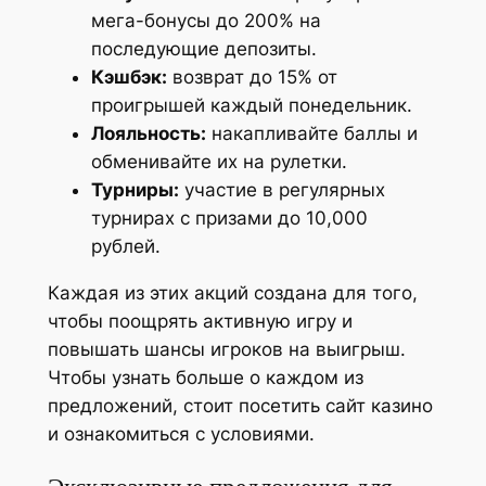
мега-бонусы до 200% на
последующие депозиты.
Кэшбэк:
возврат до 15% от
проигрышей каждый понедельник.
Лояльность:
накапливайте баллы и
обменивайте их на рулетки.
Турниры:
участие в регулярных
турнирах с призами до 10,000
рублей.
Каждая из этих акций создана для того,
чтобы поощрять активную игру и
повышать шансы игроков на выигрыш.
Чтобы узнать больше о каждом из
предложений, стоит посетить сайт казино
и ознакомиться с условиями.