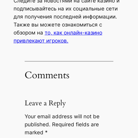
Следите за новостями на сайте казино и
подписывайтесь на их социальные сети
для получения последней информации.
Также вы можете ознакомиться с
обзором на
то, как онлайн-казино
привлекают игроков.
Comments
Leave a Reply
Your email address will not be
published.
Required fields are
marked
*