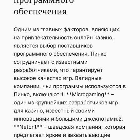
обеспечения
Одним из главных факторов, влияющих
на привлекательность онлайн казино,
является выбор поставщиков
программного обеспечения. Пинко
сотрудничает с известными
разработчиками, что гарантирует
высокое качество игр. Валидные
компании, чьи программы используются в
Пинко, включают:1. **Microgaming** –
один из крупнейших разработчиков игр
для казино, известный своими
инновациями и большими джекпотами.2.
**NetEnt** – шведская компания, которая
предлагает яркие и захватывающие