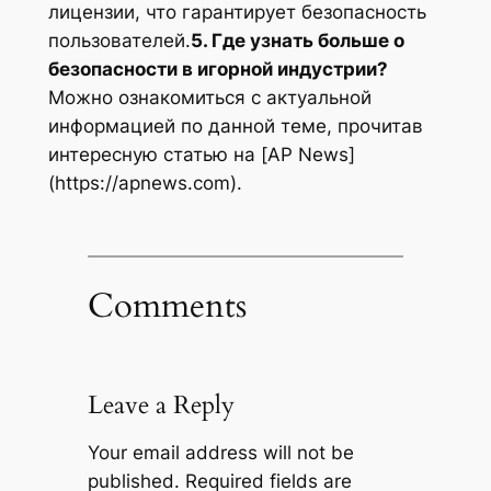
лицензии, что гарантирует безопасность
пользователей.
5. Где узнать больше о
безопасности в игорной индустрии?
Можно ознакомиться с актуальной
информацией по данной теме, прочитав
интересную статью на [AP News]
(https://apnews.com).
Comments
Leave a Reply
Your email address will not be
published.
Required fields are