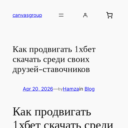
Skip
to
canvasgroup
content
Как продвигать 1хбет
скачать среди своих
друзей-ставочников
Apr 20, 2026
—
Hamza
in
Blog
by
Как продвигать
1хбет скачать среди