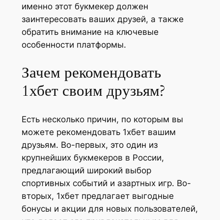
именно этот букмекер должен
заинтересовать ваших друзей, а также
обратить внимание на ключевые
особенности платформы.
Зачем рекомендовать
1хбет своим друзьям?
Есть несколько причин, по которым вы
можете рекомендовать 1хбет вашим
друзьям. Во-первых, это один из
крупнейших букмекеров в России,
предлагающий широкий выбор
спортивных событий и азартных игр. Во-
вторых, 1хбет предлагает выгодные
бонусы и акции для новых пользователей,