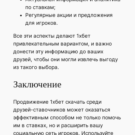
по ставкам;
Регулярные акции и предложения
для игроков.
Все эти аспекты делают 1хбет
привлекательным вариантом, и важно
донести эту информацию до ваших
друзей, чтобы они могли извлечь выгоду
из такого выбора.
Заключение
Продвижение 1хбет скачать среди
друзей-ставочников может оказаться
эффективным способом не только помочь
им в ставках, но и расширить вашу
социальную сеть игроков. Используйте