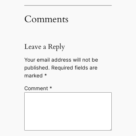
Comments
Leave a Reply
Your email address will not be
published.
Required fields are
marked
*
Comment
*