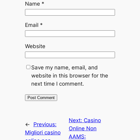
Name
*
Email
*
Website
Save my name, email, and
website in this browser for the
next time I comment.
Next:
Casino
←
Previous:
Online Non
Migliori casino
AAMS: