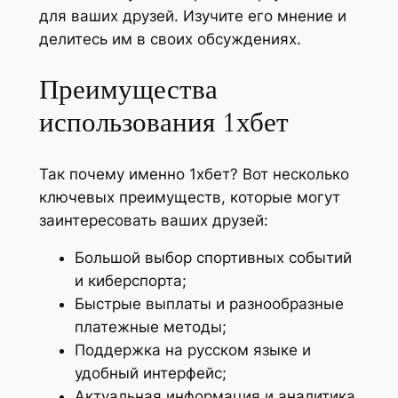
для ваших друзей. Изучите его мнение и
делитесь им в своих обсуждениях.
Преимущества
использования 1хбет
Так почему именно 1хбет? Вот несколько
ключевых преимуществ, которые могут
заинтересовать ваших друзей:
Большой выбор спортивных событий
и киберспорта;
Быстрые выплаты и разнообразные
платежные методы;
Поддержка на русском языке и
удобный интерфейс;
Актуальная информация и аналитика