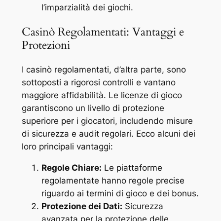
l’imparzialità dei giochi.
Casinò Regolamentati: Vantaggi e
Protezioni
I casinò regolamentati, d’altra parte, sono
sottoposti a rigorosi controlli e vantano
maggiore affidabilità. Le licenze di gioco
garantiscono un livello di protezione
superiore per i giocatori, includendo misure
di sicurezza e audit regolari. Ecco alcuni dei
loro principali vantaggi:
Regole Chiare:
Le piattaforme
regolamentate hanno regole precise
riguardo ai termini di gioco e dei bonus.
Protezione dei Dati:
Sicurezza
avanzata per la protezione delle