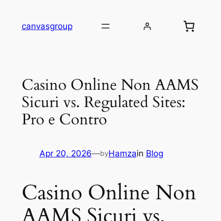
Skip
to
canvasgroup
content
Casino Online Non AAMS
Sicuri vs. Regulated Sites:
Pro e Contro
Apr 20, 2026
—
Hamza
in
Blog
by
Casino Online Non
AAMS Sicuri vs.