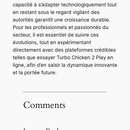
capacité à s’adapter technologiquement tout
en restant sous le regard vigilant des
autorités garantit une croissance durable.
Pour les professionnels et passionnés du
secteur, il est essentiel de suivre ces
évolutions, tout en expérimentant
directement avec des plateformes crédibles
telles que essayer Turbo Chicken 2 Play en
ligne, afin d’en saisir la dynamique innovante
et la portée future.
Comments