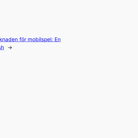
naden för mobilspel: En
sh
→