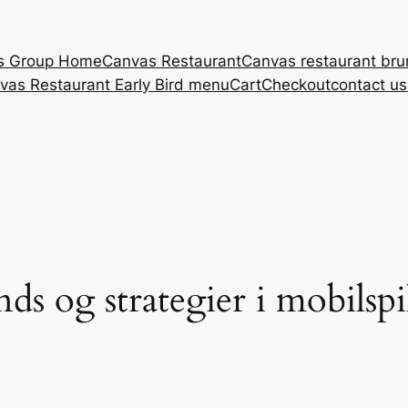
s Group Home
Canvas Restaurant
Canvas restaurant br
vas Restaurant Early Bird menu
Cart
Checkout
contact u
nds og strategier i mobilsp