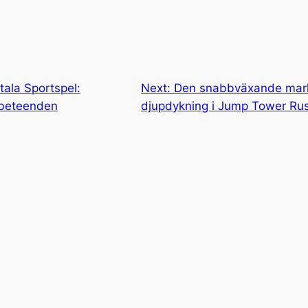
tala Sportspel:
Next:
Den snabbväxande mark
tbeteenden
djupdykning i Jump Tower Ru