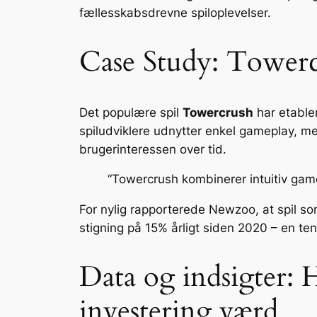
fællesskabsdrevne spiloplevelser.
Case Study: Towerc
Det populære spil
Towercrush
har etabler
spiludviklere udnytter enkel gameplay, men
brugerinteressen over tid.
“Towercrush kombinerer intuitiv game
For nylig rapporterede
Newzoo
, at spil 
stigning på 15% årligt siden 2020 – en te
Data og indsigter: 
investering værd