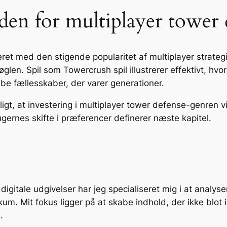
en for multiplayer tower d
eret med den stigende popularitet af multiplayer strateg
glen. Spil som Towercrush spil illustrerer effektivt, hv
be fællesskaber, der varer generationer.
igt, at investering i multiplayer tower defense-genren vi
gernes skifte i præferencer definerer næste kapitel.
gitale udgivelser har jeg specialiseret mig i at analysere
kum. Mit fokus ligger på at skabe indhold, der ikke blot i
.