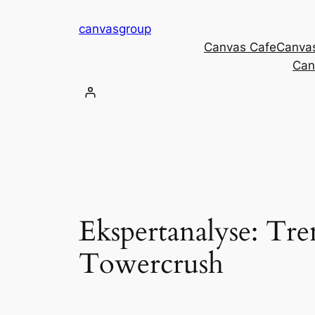
Skip
canvasgroup
to
Canvas Cafe
Canva
content
Can
Ekspertanalyse: Tre
Towercrush