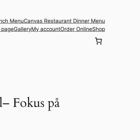
unch Menu
Canvas Restaurant Dinner Menu
s page
Gallery
My account
Order Online
Shop
il– Fokus på