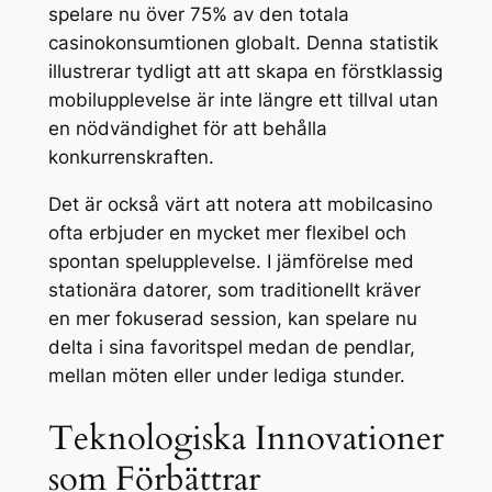
spelare nu över 75% av den totala
casinokonsumtionen globalt. Denna statistik
illustrerar tydligt att att skapa en förstklassig
mobilupplevelse är inte längre ett tillval utan
en nödvändighet för att behålla
konkurrenskraften.
Det är också värt att notera att mobilcasino
ofta erbjuder en mycket mer flexibel och
spontan spelupplevelse. I jämförelse med
stationära datorer, som traditionellt kräver
en mer fokuserad session, kan spelare nu
delta i sina favoritspel medan de pendlar,
mellan möten eller under lediga stunder.
Teknologiska Innovationer
som Förbättrar