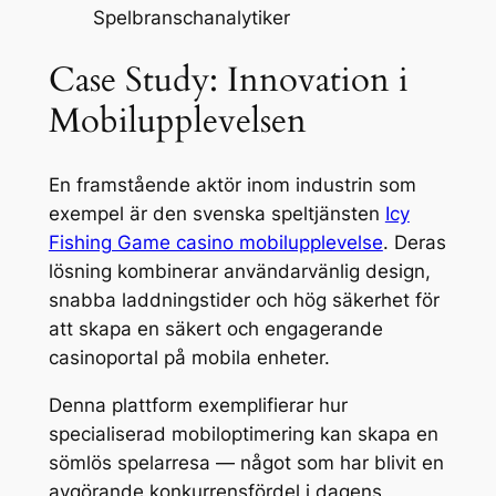
Spelbranschanalytiker
Case Study: Innovation i
Mobilupplevelsen
En framstående aktör inom industrin som
exempel är den svenska speltjänsten
Icy
Fishing Game casino mobilupplevelse
. Deras
lösning kombinerar användarvänlig design,
snabba laddningstider och hög säkerhet för
att skapa en säkert och engagerande
casinoportal på mobila enheter.
Denna plattform exemplifierar hur
specialiserad mobiloptimering kan skapa en
sömlös spelarresa — något som har blivit en
avgörande konkurrensfördel i dagens