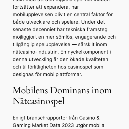
fortsätter att expandera, har
mobilupplevelsen blivit en central faktor för
både utvecklare och spelare. Under det
senaste decenniet har tekniska framsteg
möjliggjort en mer sömlös, engagerande och
tillgänglig spelupplevelse — särskilt inom
nätcasino-industrin. En nyckelkomponent i
denna utveckling är den ökade kvaliteten
och tillförlitligheten hos casinospel som
designas för mobilplattformar.
Mobilens Dominans inom
Nätcasinospel
Enligt branschrapporter från
Casino &
Gaming Market Data 2023
utgör mobila