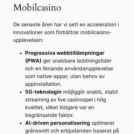
Mobilcasino
De senaste åren har vi sett en acceleration i
innovationer som förbättrar mobilcasino-
upplevelsen:
Progressiva webbtillämpningar
(PWA)
ger snabbare laddningstider
och en liknande användarupplevelse
som native-appar, utan behov av
appinstallation.
5G-teknologin
möjliggör snabb, stabil
streaming av live casinospel i hög
kvalitet, vilket tidigare var en
begränsande faktor.
AI-driven personalisering
optimerar
gränssnitt och erbjudanden baserat på