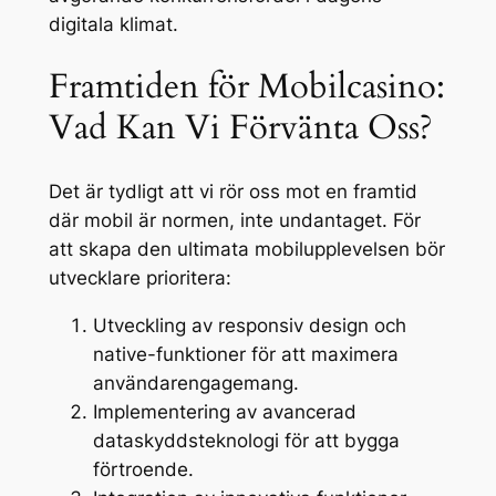
digitala klimat.
Framtiden för Mobilcasino:
Vad Kan Vi Förvänta Oss?
Det är tydligt att vi rör oss mot en framtid
där mobil är normen, inte undantaget. För
att skapa den ultimata mobilupplevelsen bör
utvecklare prioritera:
Utveckling av responsiv design och
native-funktioner för att maximera
användarengagemang.
Implementering av avancerad
dataskyddsteknologi för att bygga
förtroende.