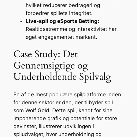
hvilket reducerer bedrageri og
forbedrer spillets integritet.
Live-spil og eSports Betting:
Realtidsstrømme og interaktivitet har
øget engagementet markant.
Case Study: Det
Gennemsigtige og
Underholdende Spilvalg
En af de mest populære spilplatforme inden
for denne sektor er den, der tilbyder spil
som
Wolf Gold
. Dette spil, kendt for sine
imponerende grafik og potentiale for store
gevinster, illustrerer udviklingen i
spiludvalget, hvor underholdning og