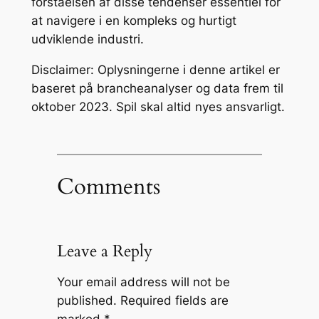
forståelsen af disse tendenser essentiel for
at navigere i en kompleks og hurtigt
udviklende industri.
Disclaimer: Oplysningerne i denne artikel er
baseret på brancheanalyser og data frem til
oktober 2023. Spil skal altid nyes ansvarligt.
Comments
Leave a Reply
Your email address will not be
published.
Required fields are
marked
*