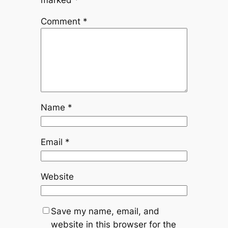
Comment
*
Name
*
Email
*
Website
Save my name, email, and
website in this browser for the